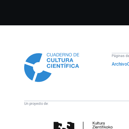
Información
Páginas del
Archivo
Un proyecto de:
Cátedra
de
Cultura