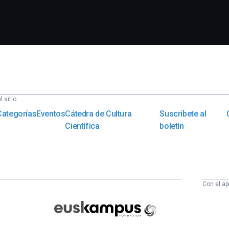
 sitio:
Categorías
Eventos
Cátedra de Cultura
Suscríbete al
Científica
boletín
Con el ap
Euskampus
Fundazioa