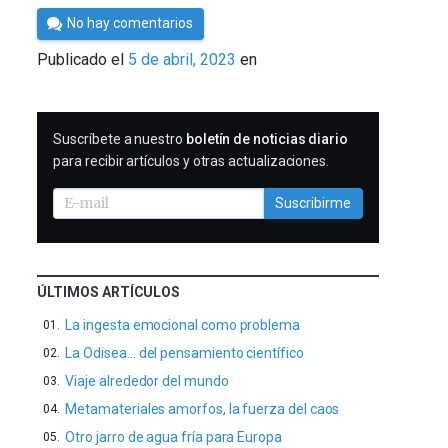
Por
No hay comentarios
César
Publicado el
5 de abril, 2023
en
Tomé
SUSCRIBIRME
Suscríbete a nuestro
boletín de noticias diario
para recibir artículos y otras actualizaciones.
Suscribirme
ÚLTIMOS ARTÍCULOS
La ingesta emocional como problema
La Odisea… del pensamiento científico
Viaje alrededor del mundo
Metamateriales amorfos, la fuerza del caos
Otro jarro de agua fría para Europa