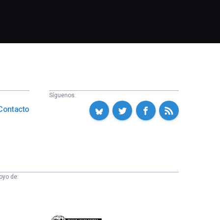
Síguenos:
Contacto
oyo de: