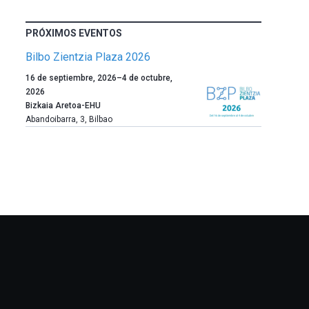
PRÓXIMOS EVENTOS
Bilbo Zientzia Plaza 2026
Un
16 de septiembre, 2026
–
4 de octubre,
año
2026
más,
Bizkaia Aretoa-EHU
Bilbao
Abandoibarra, 3
,
Bilbao
dará
la
bienvenida
al
otoño
con
la
celebración
de
la
novena
edición
de