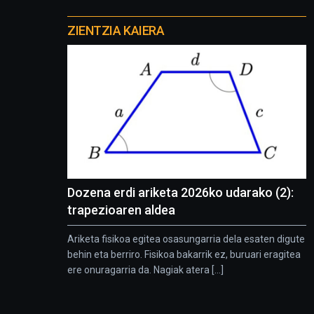
Otros
proyectos
ZIENTZIA KAIERA
Dozena erdi ariketa 2026ko udarako (2):
trapezioaren aldea
Ariketa fisikoa egitea osasungarria dela esaten digute
behin eta berriro. Fisikoa bakarrik ez, buruari eragitea
ere onuragarria da. Nagiak atera [...]