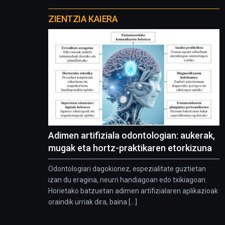
Otros
proyectos
ZIENTZIA KAIERA
Adimen artifiziala odontologian: aukerak,
mugak eta hortz-praktikaren etorkizuna
Odontologiari dagokionez, espezialitate guztietan
izan du eragina, neurri handiagoan edo txikiagoan.
Horietako batzuetan adimen artifizialaren aplikazioak
oraindik urriak dira, baina [...]