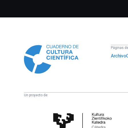
Información
Páginas del
Archivo
Un proyecto de:
Cátedra
de
Cultura
Científica