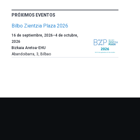
PRÓXIMOS EVENTOS
Bilbo Zientzia Plaza 2026
Un
16 de septiembre, 2026
–
4 de octubre,
año
2026
más,
Bizkaia Aretoa-EHU
Bilbao
Abandoibarra, 3
,
Bilbao
dará
la
bienvenida
al
otoño
con
la
celebración
de
la
novena
edición
de