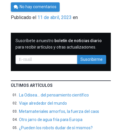
Por
No hay comentarios
César
Publicado el
11 de abril, 2023
en
Tomé
SUSCRIBIRME
Suscríbete a nuestro
boletín de noticias diario
para recibir artículos y otras actualizaciones.
Suscribirme
ÚLTIMOS ARTÍCULOS
La Odisea… del pensamiento científico
Viaje alrededor del mundo
Metamateriales amorfos, la fuerza del caos
Otro jarro de agua fría para Europa
¿Pueden los robots dudar de sí mismos?