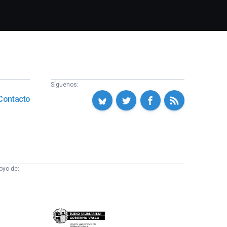
Síguenos:
Contacto
oyo de:
Eusko
Jaurlaritza