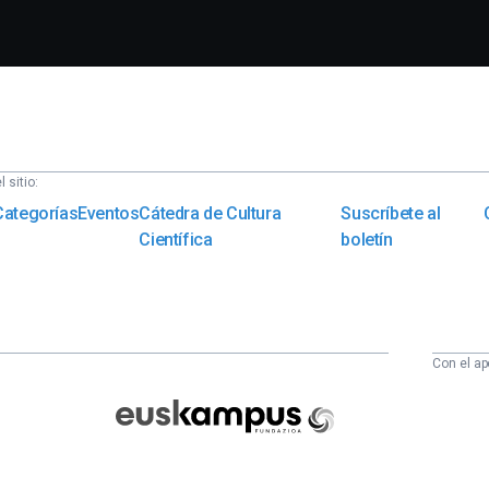
 sitio:
Categorías
Eventos
Cátedra de Cultura
Suscríbete al
Científica
boletín
Con el ap
Euskampus
Fundazioa