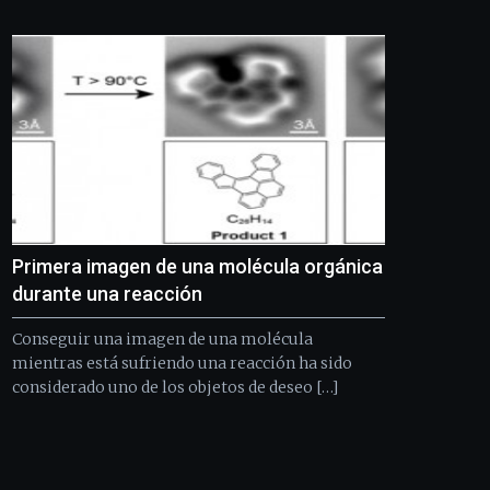
Bilbo
Zientzia
Plaza
(BZP),
un
festival
que
llenará
la
ciudad
de
monólogos,
Primera imagen de una molécula orgánica
exposiciones,
conferencias,
durante una reacción
docufórums
y
Conseguir una imagen de una molécula
espectáculos
mientras está sufriendo una reacción ha sido
de
considerado uno de los objetos de deseo […]
ciencia
del
16
de
septiembre