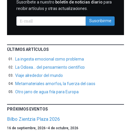
SUSCRIBIRME
Suscríbete a nuestro
boletín de noticias diario
para
recibir artículos y otras actualizaciones.
Suscribirme
ÚLTIMOS ARTÍCULOS
La ingesta emocional como problema
La Odisea… del pensamiento científico
Viaje alrededor del mundo
Metamateriales amorfos, la fuerza del caos
Otro jarro de agua fría para Europa
PRÓXIMOS EVENTOS
Bilbo Zientzia Plaza 2026
Un
16 de septiembre, 2026
–
4 de octubre, 2026