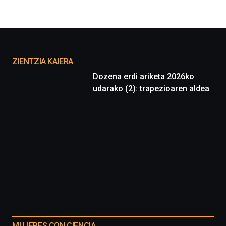
organizada
por
la
Cátedra…
Otros
proyectos
ZIENTZIA KAIERA
Dozena erdi ariketa 2026ko
udarako (2): trapezioaren aldea
MUJERES CON CIENCIA