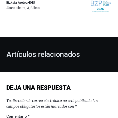
año
Bizkaia Aretoa-EHU
más,
Abandoibarra, 3
,
Bilbao
Bilbao
dará
la
bienvenida
al
otoño
con
la
Artículos relacionados
celebración
de
la
novena
edición
de
DEJA UNA RESPUESTA
Bilbo
Zientzia
Plaza
Tu dirección de correo electrónico no será publicada.
Los
(BZP),
campos obligatorios están marcados con
*
un
festival
Comentario
*