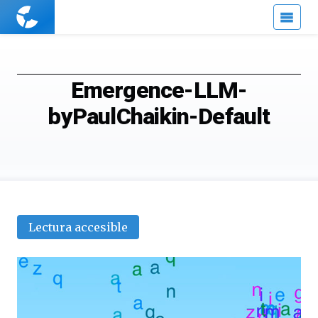
Cuaderno
de
Cultura
Científica
Emergence-LLM-
byPaulChaikin-Default
Lectura accesible