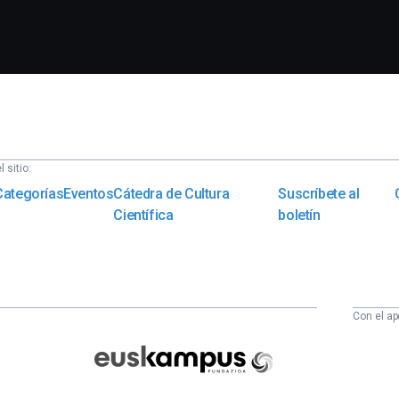
 sitio:
Categorías
Eventos
Cátedra de Cultura
Suscríbete al
Científica
boletín
Con el ap
Euskampus
Fundazioa