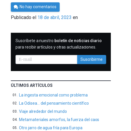
Por
No hay comentarios
César
Publicado el
18 de abril, 2023
en
Tomé
SUSCRIBIRME
Suscríbete a nuestro
boletín de noticias diario
para recibir artículos y otras actualizaciones.
Suscribirme
ÚLTIMOS ARTÍCULOS
La ingesta emocional como problema
La Odisea… del pensamiento científico
Viaje alrededor del mundo
Metamateriales amorfos, la fuerza del caos
Otro jarro de agua fría para Europa