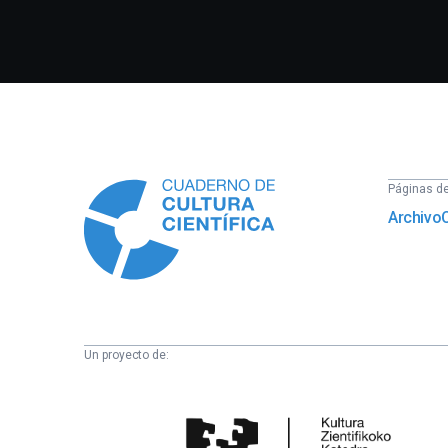
Información
Páginas del
Archivo
Un proyecto de:
Cátedra
de
Cultura