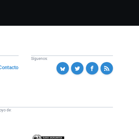
Síguenos:
Contacto
oyo de:
Eusko