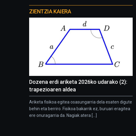
Otros
proyectos
ZIENTZIA KAIERA
Dozena erdi ariketa 2026ko udarako (2):
trapezioaren aldea
Ariketa fisikoa egitea osasungarria dela esaten digute
behin eta berriro. Fisikoa bakarrik ez, buruari eragitea
ere onuragarria da. Nagiak atera [...]