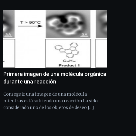
Bilbo
Zientzia
Plaza
(BZP),
un
festival
que
llenará
la
ciudad
de
monólogos,
Primera imagen de una molécula orgánica
exposiciones,
conferencias,
durante una reacción
docufórums
y
Conseguir una imagen de una molécula
espectáculos
mientras está sufriendo una reacción ha sido
de
considerado uno de los objetos de deseo […]
ciencia
del
16
de
septiembre