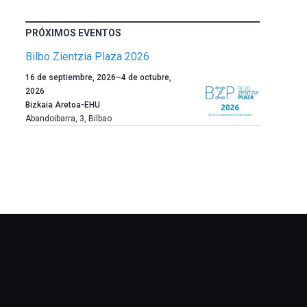
PRÓXIMOS EVENTOS
Bilbo Zientzia Plaza 2026
Un
16 de septiembre, 2026
–
4 de octubre,
año
2026
más,
Bizkaia Aretoa-EHU
Bilbao
Abandoibarra, 3
,
Bilbao
dará
la
bienvenida
al
otoño
con
la
celebración
de
la
novena
edición
de