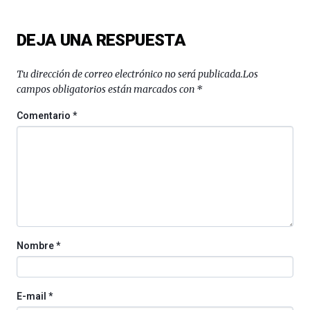
ciencia
del
DEJA UNA RESPUESTA
16
de
septiembre
Tu dirección de correo electrónico no será publicada.
Los
al
campos obligatorios están marcados con
*
4
de
Comentario
*
octubre.
La
iniciativa,
organizada
por
la
Cátedra…
Nombre
*
E-mail
*