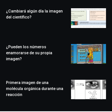
de
la
¿Cambiará algún día la imagen
novena
edición
del científico?
de
Bilbo
Zientzia
Plaza
(BZP),
¿Pueden los números
un
festival
enamorarse de su propia
que
imagen?
llenará
la
ciudad
de
monólogos,
Primera imagen de una
exposiciones,
molécula orgánica durante una
conferencias,
reacción
docufórums
y
espectáculos
de