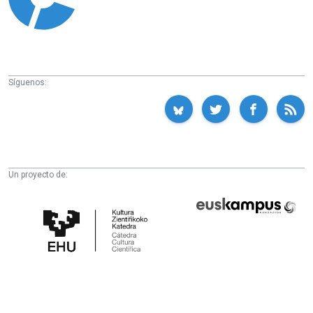
Síguenos:
Un proyecto de:
Cátedra
Euskampus
de
Fundazioa
Cultura
Científica
de
la
UPV/EHU