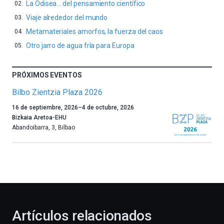
La Odisea… del pensamiento científico
Viaje alrededor del mundo
Metamateriales amorfos, la fuerza del caos
Otro jarro de agua fría para Europa
PRÓXIMOS EVENTOS
Bilbo Zientzia Plaza 2026
Un
16 de septiembre, 2026
–
4 de octubre, 2026
año
Bizkaia Aretoa-EHU
más,
Abandoibarra, 3
,
Bilbao
Bilbao
dará
la
bienvenida
al
otoño
con
la
Artículos relacionados
celebración