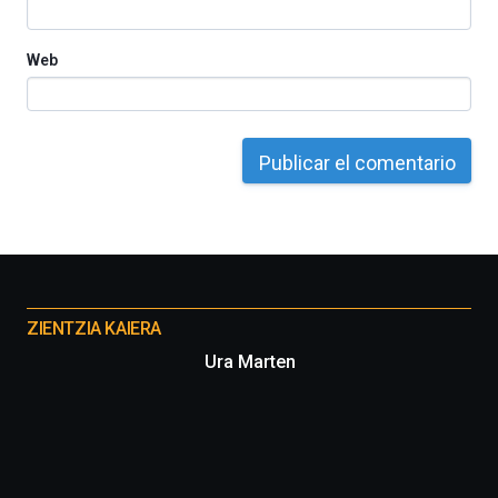
Web
Otros
proyectos
ZIENTZIA KAIERA
Ura Marten