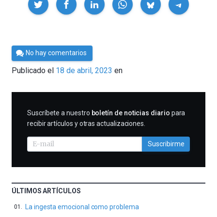
Por
No hay comentarios
César
Publicado el
18 de abril, 2023
en
Tomé
SUSCRIBIRME
Suscríbete a nuestro
boletín de noticias diario
para
recibir artículos y otras actualizaciones.
Suscribirme
ÚLTIMOS ARTÍCULOS
La ingesta emocional como problema