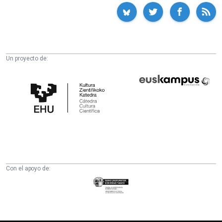
Un proyecto de:
Cátedra
Euskampus
de
Fundazioa
Cultura
Científica
de
la
UPV/EHU
Con el apoyo de:
Eusko
Jaurlaritza
-
Zientzia,