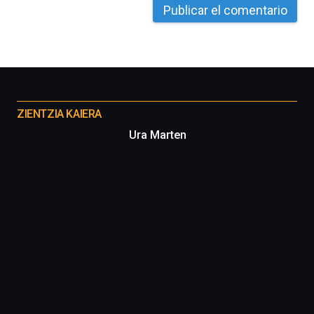
La
iniciativa,
organizada
por
la
Cátedra…
Otros
proyectos
ZIENTZIA KAIERA
Ura Marten