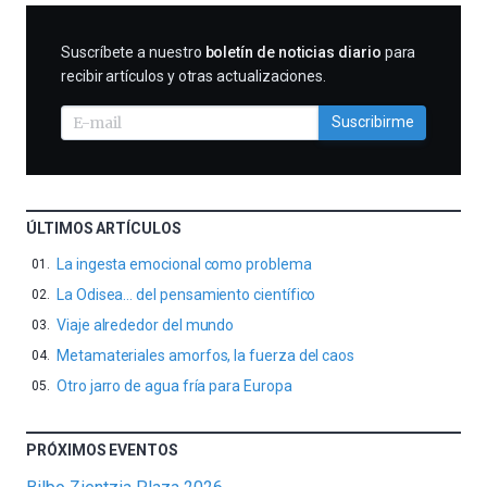
SUSCRIBIRME
Suscríbete a nuestro
boletín de noticias diario
para
recibir artículos y otras actualizaciones.
Suscribirme
ÚLTIMOS ARTÍCULOS
La ingesta emocional como problema
La Odisea… del pensamiento científico
Viaje alrededor del mundo
Metamateriales amorfos, la fuerza del caos
Otro jarro de agua fría para Europa
PRÓXIMOS EVENTOS