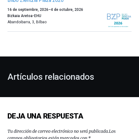
Bilbo Zientzia Plaza 2026
Un
16 de septiembre, 2026
–
4 de octubre, 2026
año
Bizkaia Aretoa-EHU
más,
Abandoibarra, 3
,
Bilbao
Bilbao
dará
la
bienvenida
al
otoño
con
la
Artículos relacionados
celebración
de
la
novena
edición
de
DEJA UNA RESPUESTA
Bilbo
Zientzia
Plaza
Tu dirección de correo electrónico no será publicada.
Los
(BZP),
campos obligatorios están marcados con
*