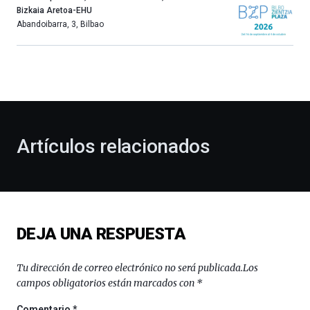
año
Bizkaia Aretoa-EHU
más,
Abandoibarra, 3
,
Bilbao
Bilbao
dará
la
bienvenida
al
otoño
con
la
Artículos relacionados
celebración
de
la
novena
edición
de
DEJA UNA RESPUESTA
Bilbo
Zientzia
Plaza
Tu dirección de correo electrónico no será publicada.
Los
(BZP),
campos obligatorios están marcados con
*
un
festival
Comentario
*