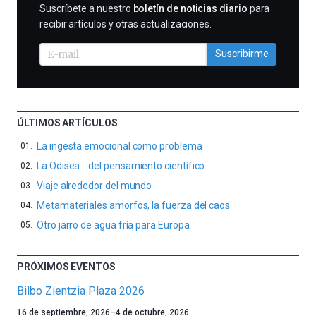
SUSCRIBIRME
Suscríbete a nuestro
boletín de noticias diario
para
recibir artículos y otras actualizaciones.
Suscribirme
ÚLTIMOS ARTÍCULOS
La ingesta emocional como problema
La Odisea… del pensamiento científico
Viaje alrededor del mundo
Metamateriales amorfos, la fuerza del caos
Otro jarro de agua fría para Europa
PRÓXIMOS EVENTOS
Bilbo Zientzia Plaza 2026
Un
16 de septiembre, 2026
–
4 de octubre, 2026