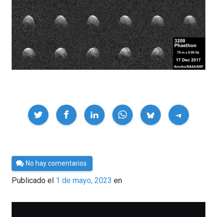
Compartir
Por
No hay comentarios
César
Publicado el
1 de mayo, 2023
en
Tomé