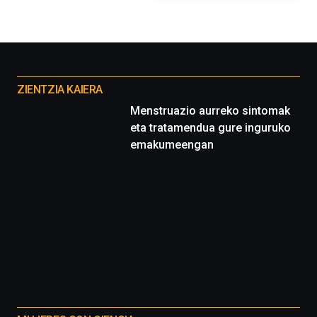
organizada
por
la
Cátedra…
Otros
proyectos
ZIENTZIA KAIERA
Menstruazio aurreko sintomak
eta tratamendua gure inguruko
emakumeengan