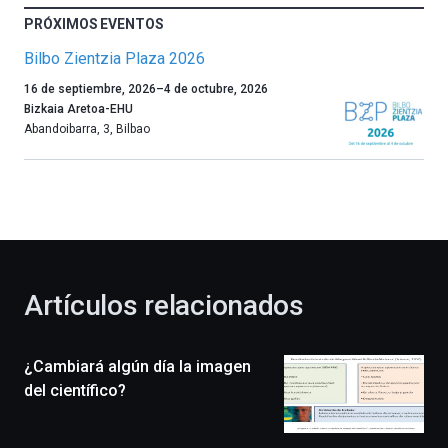
PRÓXIMOS EVENTOS
Bilbo Zientzia Plaza 2026
Un
16 de septiembre, 2026
–
4 de octubre, 2026
año
Bizkaia Aretoa-EHU
más,
Abandoibarra, 3
,
Bilbao
Bilbao
dará
la
bienvenida
al
otoño
con
la
Artículos relacionados
celebración
de
la
¿Cambiará algún día la imagen
novena
edición
del científico?
de
Bilbo
Zientzia