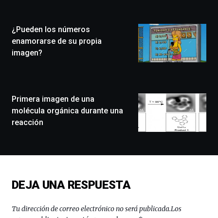
Plaza
(BZP),
¿Pueden los números
un
festival
enamorarse de su propia
que
imagen?
llenará
la
ciudad
de
monólogos,
Primera imagen de una
exposiciones,
molécula orgánica durante una
conferencias,
reacción
docufórums
y
espectáculos
de
ciencia
del
DEJA UNA RESPUESTA
16
de
septiembre
Tu dirección de correo electrónico no será publicada.
Los
al