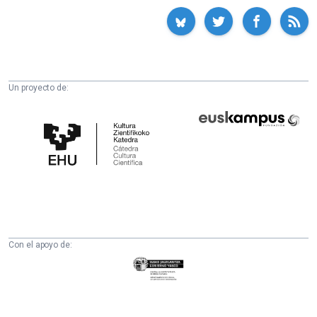
Un proyecto de:
Cátedra
Euskampus
de
Fundazioa
Cultura
Científica
de
la
UPV/EHU
Con el apoyo de:
Eusko
Jaurlaritza
-
Zientzia,