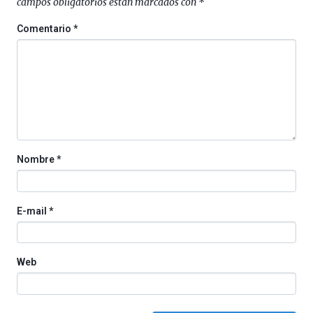
campos obligatorios están marcados con
*
4
de
Comentario
*
octubre.
La
iniciativa,
organizada
por
la
Cátedra…
Nombre
*
E-mail
*
Web