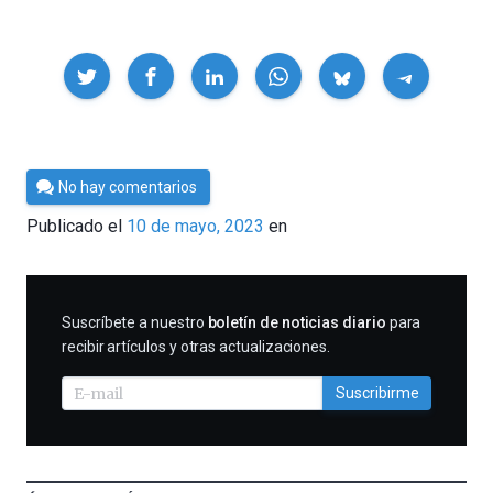
Compartir
Por
No hay comentarios
César
Publicado el
10 de mayo, 2023
en
Tomé
SUSCRIBIRME
Suscríbete a nuestro
boletín de noticias diario
para
recibir artículos y otras actualizaciones.
Suscribirme