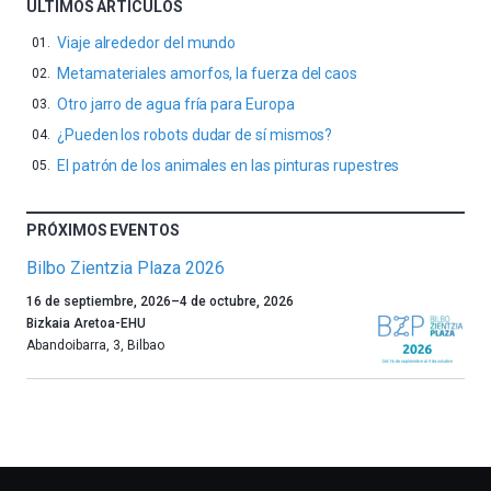
ÚLTIMOS ARTÍCULOS
Viaje alrededor del mundo
Metamateriales amorfos, la fuerza del caos
Otro jarro de agua fría para Europa
¿Pueden los robots dudar de sí mismos?
El patrón de los animales en las pinturas rupestres
PRÓXIMOS EVENTOS
Bilbo Zientzia Plaza 2026
Un
16 de septiembre, 2026
–
4 de octubre, 2026
año
Bizkaia Aretoa-EHU
más,
Abandoibarra, 3
,
Bilbao
Bilbao
dará
la
bienvenida
al
otoño