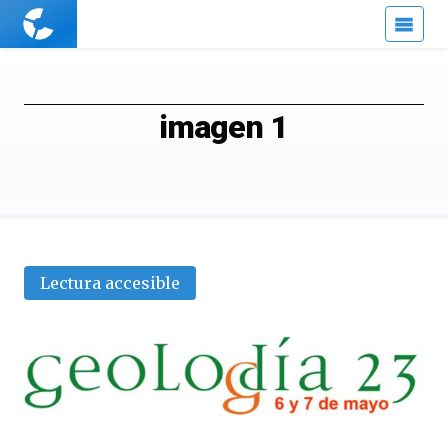
Cuaderno
de
Cultura
Científica
imagen 1
Lectura accesible