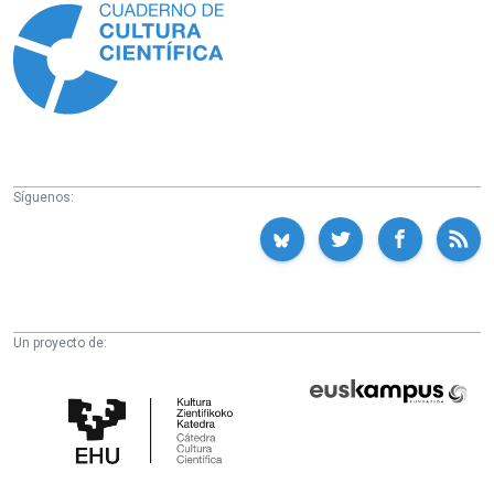
Síguenos:
Un proyecto de:
Cátedra
Euskampus
de
Fundazioa
Cultura
Científica
de