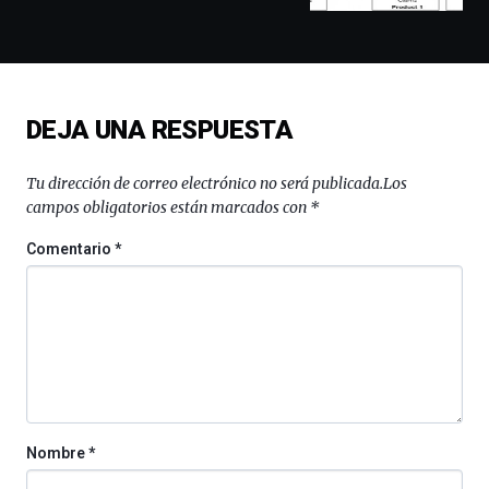
y
espectáculos
de
ciencia
del
DEJA UNA RESPUESTA
16
de
septiembre
Tu dirección de correo electrónico no será publicada.
Los
al
campos obligatorios están marcados con
*
4
de
Comentario
*
octubre.
La
iniciativa,
organizada
por
la
Cátedra…
Nombre
*