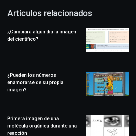
con
la
Artículos relacionados
celebración
de
la
¿Cambiará algún día la imagen
novena
edición
del científico?
de
Bilbo
Zientzia
Plaza
(BZP),
¿Pueden los números
un
festival
enamorarse de su propia
que
imagen?
llenará
la
ciudad
de
monólogos,
Primera imagen de una
exposiciones,
molécula orgánica durante una
conferencias,
reacción
docufórums