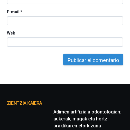
E-mail
*
Web
Otros
proyectos
ZIENTZIA KAIERA
Adimen artifiziala odontologian:
aukerak, mugak eta hortz-
praktikaren etorkizuna