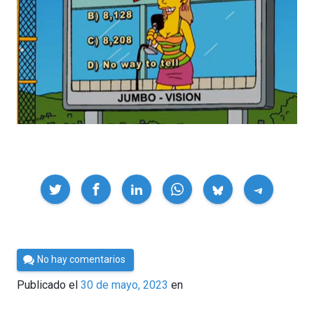
Compartir
Por
No hay comentarios
César
Publicado el
30 de mayo, 2023
en
Tomé