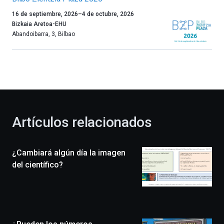
Un
16 de septiembre, 2026
–
4 de octubre, 2026
año
Bizkaia Aretoa-EHU
más,
Abandoibarra, 3
,
Bilbao
Bilbao
dará
la
bienvenida
al
otoño
con
la
Artículos relacionados
celebración
de
la
¿Cambiará algún día la imagen
novena
edición
del científico?
de
Bilbo
Zientzia
Plaza
(BZP),
un