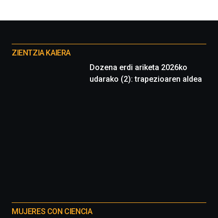
Otros
proyectos
ZIENTZIA KAIERA
Dozena erdi ariketa 2026ko
udarako (2): trapezioaren aldea
MUJERES CON CIENCIA