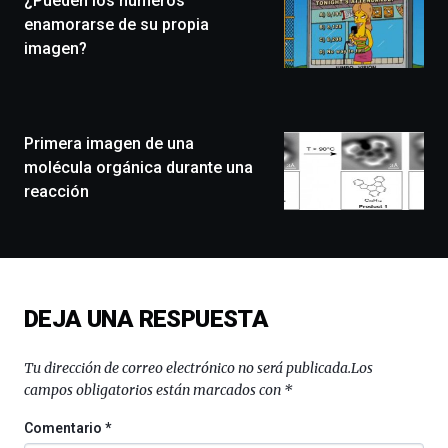
¿Pueden los números
festival
enamorarse de su propia
que
imagen?
llenará
la
ciudad
de
monólogos,
Primera imagen de una
exposiciones,
molécula orgánica durante una
conferencias,
reacción
docufórums
y
espectáculos
de
ciencia
del
DEJA UNA RESPUESTA
16
de
septiembre
Tu dirección de correo electrónico no será publicada.
Los
al
campos obligatorios están marcados con
*
4
de
Comentario
*
octubre.