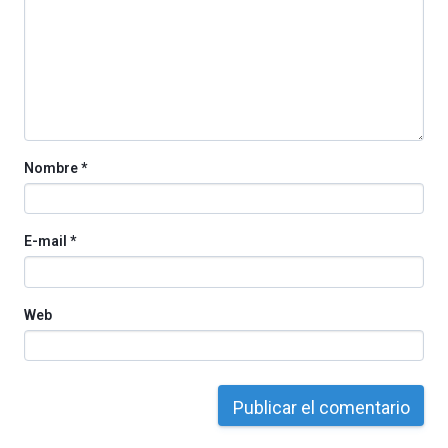
La
iniciativa,
organizada
por
la
Cátedra…
Nombre
*
E-mail
*
Web