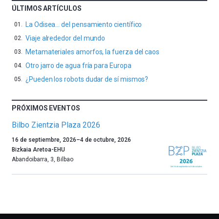
ÚLTIMOS ARTÍCULOS
La Odisea… del pensamiento científico
Viaje alrededor del mundo
Metamateriales amorfos, la fuerza del caos
Otro jarro de agua fría para Europa
¿Pueden los robots dudar de sí mismos?
PRÓXIMOS EVENTOS
Bilbo Zientzia Plaza 2026
Un
16 de septiembre, 2026
–
4 de octubre, 2026
año
Bizkaia Aretoa-EHU
más,
Abandoibarra, 3
,
Bilbao
Bilbao
dará
la
bienvenida
al
otoño