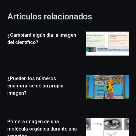
con
la
Artículos relacionados
celebración
de
la
¿Cambiará algún día la imagen
novena
edición
del científico?
de
Bilbo
Zientzia
Plaza
(BZP),
¿Pueden los números
un
festival
enamorarse de su propia
que
imagen?
llenará
la
ciudad
de
monólogos,
Primera imagen de una
exposiciones,
molécula orgánica durante una
conferencias,