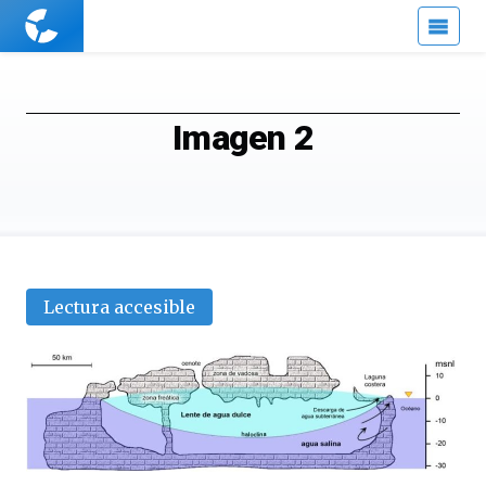
Cuaderno
de
Cultura
Científica
Imagen 2
Lectura accesible