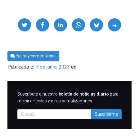
Compartir
Por
No hay comentarios
César
Publicado el
7 de junio, 2023
en
Tomé
SUSCRIBIRME
Suscríbete a nuestro
boletín de noticias diario
para
recibir artículos y otras actualizaciones.
Suscribirme