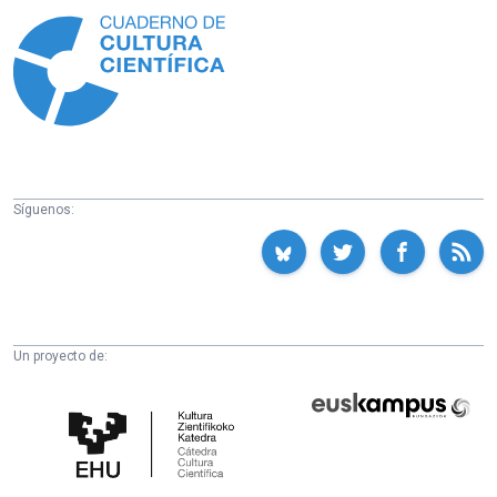
Síguenos:
Un proyecto de:
Cátedra
Euskampus
de
Fundazioa
Cultura
Científica
de