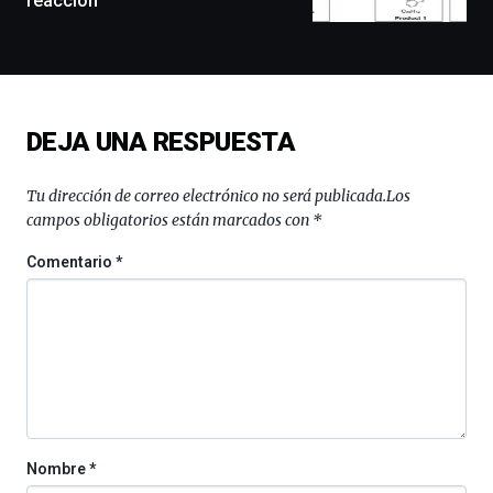
reacción
docufórums
y
espectáculos
de
ciencia
del
DEJA UNA RESPUESTA
16
de
septiembre
Tu dirección de correo electrónico no será publicada.
Los
al
campos obligatorios están marcados con
*
4
de
Comentario
*
octubre.
La
iniciativa,
organizada
por
la
Cátedra…
Nombre
*