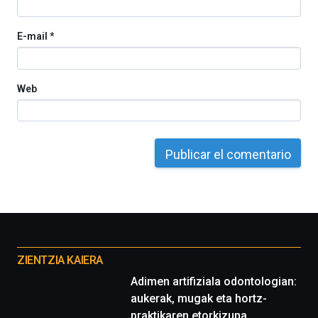
E-mail
*
Web
Otros
proyectos
ZIENTZIA KAIERA
Adimen artifiziala odontologian:
aukerak, mugak eta hortz-
praktikaren etorkizuna