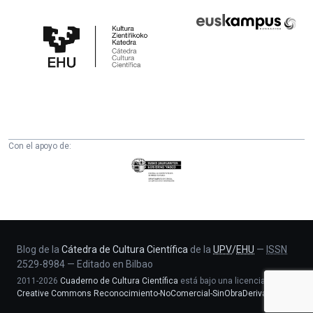
Cátedra
Euskampus
de
Fundazioa
Cultura
Científica
de
la
UPV/EHU
Con el apoyo de:
Eusko
Jaurlaritza
-
Zientzia,
Unibertsitate
eta
Blog de la
Cátedra de Cultura Científica
de la
UPV
/
EHU
—
ISSN
2529-8984
—
Editado en Bilbao
Berrikuntza
2011-2026
Cuaderno de Cultura Científica
está bajo una licencia
saila
Creative Commons Reconocimiento-NoComercial-SinObraDerivada 4.0