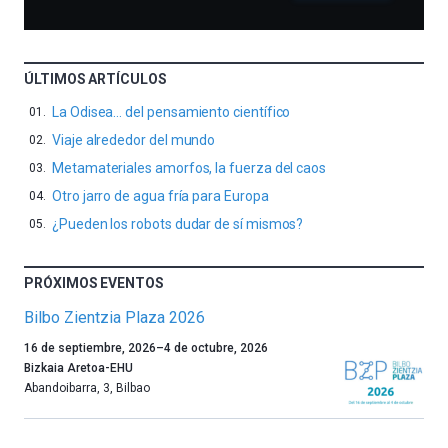
ÚLTIMOS ARTÍCULOS
La Odisea… del pensamiento científico
Viaje alrededor del mundo
Metamateriales amorfos, la fuerza del caos
Otro jarro de agua fría para Europa
¿Pueden los robots dudar de sí mismos?
PRÓXIMOS EVENTOS
Bilbo Zientzia Plaza 2026
Un
16 de septiembre, 2026
–
4 de octubre, 2026
año
Bizkaia Aretoa-EHU
más,
Abandoibarra, 3
,
Bilbao
Bilbao
dará
la