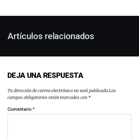
bienvenida
al
otoño
con
la
Artículos relacionados
celebración
de
la
novena
edición
de
DEJA UNA RESPUESTA
Bilbo
Zientzia
Plaza
Tu dirección de correo electrónico no será publicada.
Los
(BZP),
campos obligatorios están marcados con
*
un
festival
Comentario
*
que
llenará
la
ciudad
de