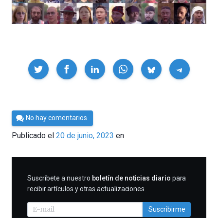
Compartir
Por
No hay comentarios
César
Publicado el
20 de junio, 2023
en
Tomé
SUSCRIBIRME
Suscríbete a nuestro
boletín de noticias diario
para
recibir artículos y otras actualizaciones.
Suscribirme