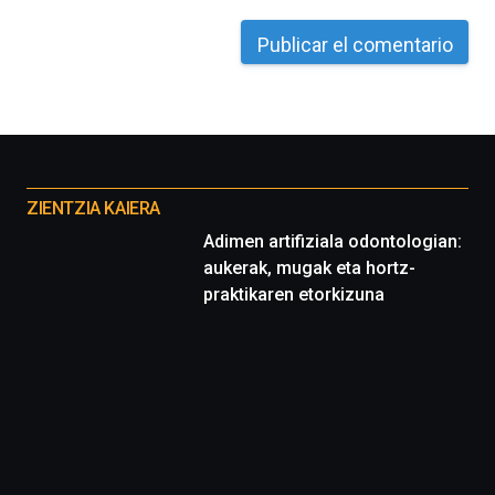
octubre.
La
iniciativa,
organizada
por
la
Cátedra…
Otros
proyectos
ZIENTZIA KAIERA
Adimen artifiziala odontologian:
aukerak, mugak eta hortz-
praktikaren etorkizuna