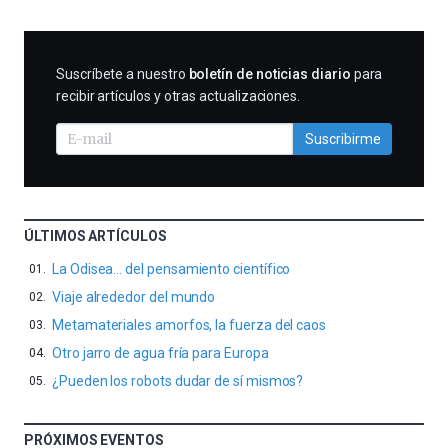
SUSCRIBIRME
Suscríbete a nuestro
boletín de noticias diario
para
recibir artículos y otras actualizaciones.
Suscribirme
ÚLTIMOS ARTÍCULOS
La Odisea… del pensamiento científico
Viaje alrededor del mundo
Metamateriales amorfos, la fuerza del caos
Otro jarro de agua fría para Europa
¿Pueden los robots dudar de sí mismos?
PRÓXIMOS EVENTOS