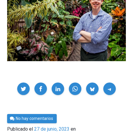
Compartir
Por
No hay comentarios
César
Publicado el
27 de junio, 2023
en
Tomé