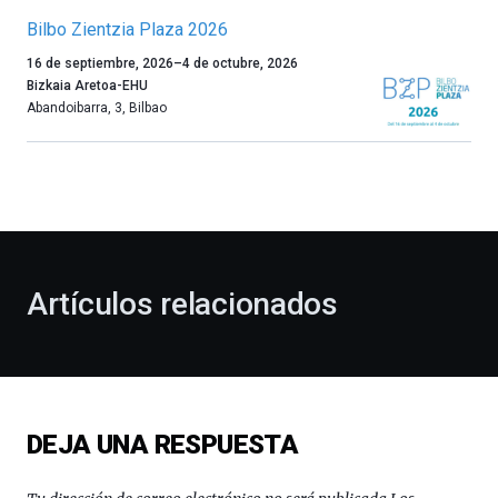
Bilbo Zientzia Plaza 2026
Un
16 de septiembre, 2026
–
4 de octubre, 2026
año
Bizkaia Aretoa-EHU
más,
Abandoibarra, 3
,
Bilbao
Bilbao
dará
la
bienvenida
al
otoño
con
la
Artículos relacionados
celebración
de
la
novena
edición
de
DEJA UNA RESPUESTA
Bilbo
Zientzia
Plaza