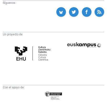
Síguenos:
Un proyecto de:
Cátedra
Euskampus
de
Fundazioa
Cultura
Científica
de
la
UPV/EHU
Con el apoyo de:
Eusko
Jaurlaritza
-