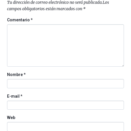
Tu dirección de correo electrónico no será publicada.
Los
al
campos obligatorios están marcados con
*
4
de
Comentario
*
octubre.
La
iniciativa,
organizada
por
la
Cátedra…
Nombre
*
E-mail
*
Web