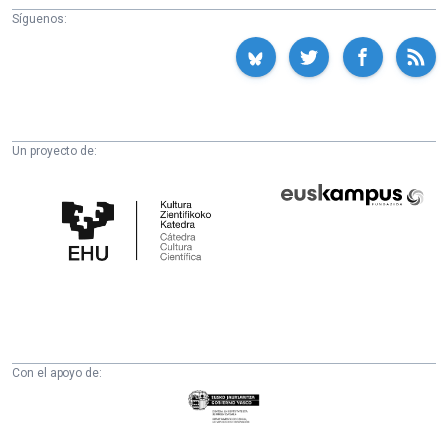
Síguenos:
Un proyecto de:
Cátedra
Euskampus
de
Fundazioa
Cultura
Científica
de
la
UPV/EHU
Con el apoyo de:
Eusko
Jaurlaritza