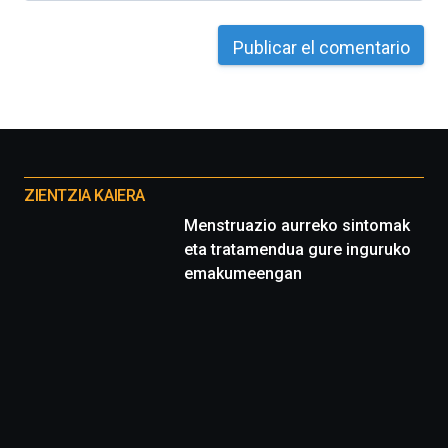
Otros
proyectos
ZIENTZIA KAIERA
Menstruazio aurreko sintomak
eta tratamendua gure inguruko
emakumeengan