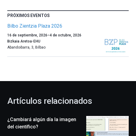
PRÓXIMOS EVENTOS
Bilbo Zientzia Plaza 2026
Un
16 de septiembre, 2026
–
4 de octubre, 2026
año
Bizkaia Aretoa-EHU
más,
Abandoibarra, 3
,
Bilbao
Bilbao
dará
la
bienvenida
al
otoño
con
la
Artículos relacionados
celebración
de
la
¿Cambiará algún día la imagen
novena
edición
del científico?
de