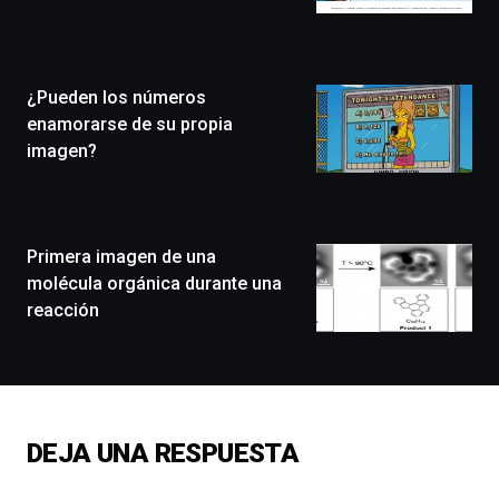
Bilbo
Zientzia
Plaza
(BZP),
¿Pueden los números
un
festival
enamorarse de su propia
que
imagen?
llenará
la
ciudad
de
monólogos,
Primera imagen de una
exposiciones,
molécula orgánica durante una
conferencias,
reacción
docufórums
y
espectáculos
de
ciencia
del
DEJA UNA RESPUESTA
16
de
septiembre