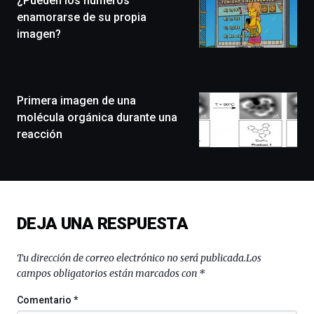
¿Pueden los números
festival
enamorarse de su propia
que
imagen?
llenará
la
ciudad
de
monólogos,
Primera imagen de una
exposiciones,
molécula orgánica durante una
conferencias,
reacción
docufórums
y
espectáculos
de
ciencia
del
DEJA UNA RESPUESTA
16
de
septiembre
Tu dirección de correo electrónico no será publicada.
Los
al
campos obligatorios están marcados con
*
4
de
Comentario
*
octubre.