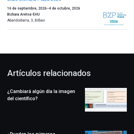
Un
16 de septiembre, 2026
–
4 de octubre, 2026
año
Bizkaia Aretoa-EHU
más,
Abandoibarra, 3
,
Bilbao
Bilbao
dará
la
bienvenida
al
otoño
con
la
Artículos relacionados
celebración
de
la
¿Cambiará algún día la imagen
novena
edición
del científico?
de
Bilbo
Zientzia
Plaza
(BZP),
un