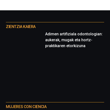
Otros
proyectos
ZIENTZIA KAIERA
Adimen artifiziala odontologian:
aukerak, mugak eta hortz-
praktikaren etorkizuna
MUJERES CON CIENCIA