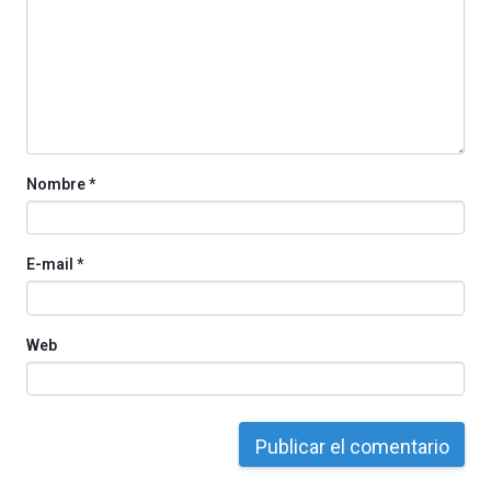
La
iniciativa,
organizada
por
la
Cátedra…
Nombre
*
E-mail
*
Web