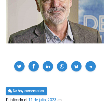
Compartir
Por
No hay comentarios
César
Publicado el
11 de julio, 2023
en
Tomé