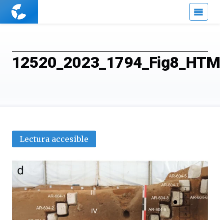
Cuaderno
de
Cultura
Científica
12520_2023_1794_Fig8_HTM
Lectura accesible