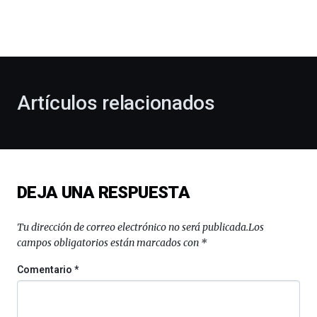
dará
la
bienvenida
al
otoño
con
la
Artículos relacionados
celebración
de
la
novena
edición
de
DEJA UNA RESPUESTA
Bilbo
Zientzia
Plaza
Tu dirección de correo electrónico no será publicada.
Los
(BZP),
campos obligatorios están marcados con
*
un
festival
Comentario
*
que
llenará
la
ciudad