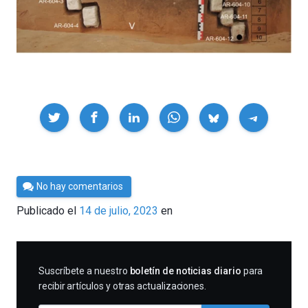
Compartir
Por
No hay comentarios
César
Publicado el
14 de julio, 2023
en
Tomé
SUSCRIBIRME
Suscríbete a nuestro
boletín de noticias diario
para
recibir artículos y otras actualizaciones.