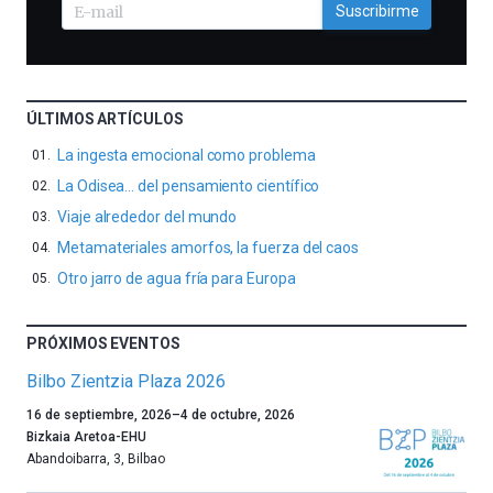
Suscribirme
ÚLTIMOS ARTÍCULOS
La ingesta emocional como problema
La Odisea… del pensamiento científico
Viaje alrededor del mundo
Metamateriales amorfos, la fuerza del caos
Otro jarro de agua fría para Europa
PRÓXIMOS EVENTOS
Bilbo Zientzia Plaza 2026
Un
16 de septiembre, 2026
–
4 de octubre, 2026
año
Bizkaia Aretoa-EHU
más,
Abandoibarra, 3
,
Bilbao
Bilbao