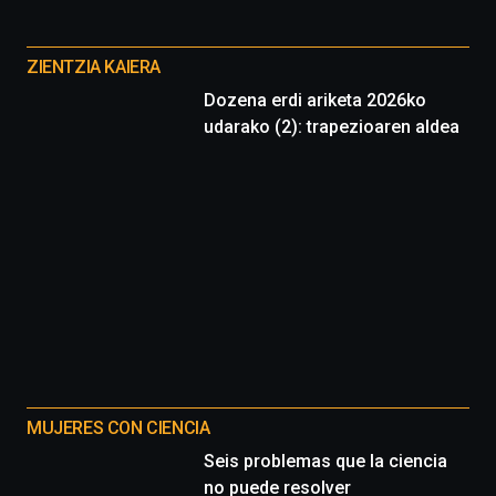
Cátedra…
Otros
proyectos
ZIENTZIA KAIERA
Dozena erdi ariketa 2026ko
udarako (2): trapezioaren aldea
MUJERES CON CIENCIA
Seis problemas que la ciencia
no puede resolver