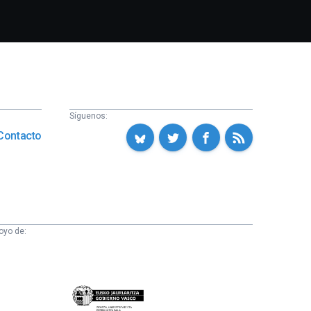
Síguenos:
Contacto
oyo de:
Eusko
Jaurlaritza