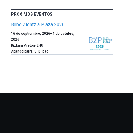
PRÓXIMOS EVENTOS
Bilbo Zientzia Plaza 2026
Un
16 de septiembre, 2026
–
4 de octubre,
año
2026
más,
Bizkaia Aretoa-EHU
Bilbao
Abandoibarra, 3
,
Bilbao
dará
la
bienvenida
al
otoño
con
la
celebración
de
la
novena
edición
de