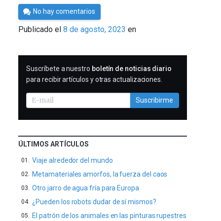
Por
No hay comentarios
César
Publicado el
8 de agosto, 2023
en
Tomé
SUSCRIBIRME
Suscríbete a nuestro
boletín de noticias diario
para recibir artículos y otras actualizaciones.
Suscribirme
ÚLTIMOS ARTÍCULOS
Viaje alrededor del mundo
Metamateriales amorfos, la fuerza del caos
Otro jarro de agua fría para Europa
¿Pueden los robots dudar de sí mismos?
El patrón de los animales en las pinturas rupestres