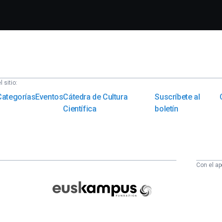
 sitio:
Categorías
Eventos
Cátedra de Cultura
Suscríbete al
Científica
boletín
Con el ap
Euskampus
Fundazioa