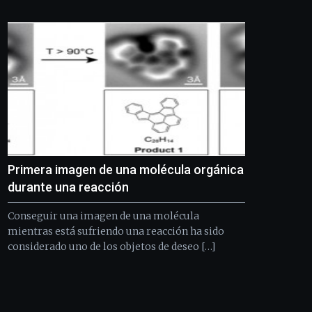
Bilbo
Zientzia
Plaza
(BZP),
un
festival
que
llenará
la
ciudad
de
monólogos,
Primera imagen de una molécula orgánica
exposiciones,
conferencias,
durante una reacción
docufórums
y
Conseguir una imagen de una molécula
espectáculos
mientras está sufriendo una reacción ha sido
de
considerado uno de los objetos de deseo […]
ciencia
del
16
de
septiembre