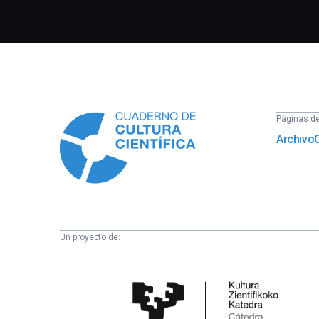
Información
Páginas del
Archivo
Un proyecto de:
Cátedra
de
Cultura
Científica