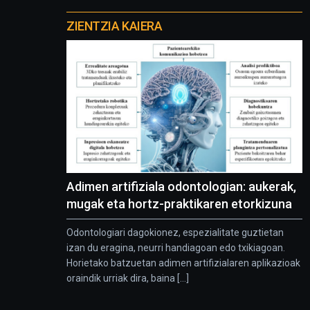
Otros
proyectos
ZIENTZIA KAIERA
Adimen artifiziala odontologian: aukerak,
mugak eta hortz-praktikaren etorkizuna
Odontologiari dagokionez, espezialitate guztietan
izan du eragina, neurri handiagoan edo txikiagoan.
Horietako batzuetan adimen artifizialaren aplikazioak
oraindik urriak dira, baina [...]