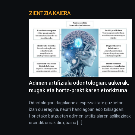
Otros
proyectos
ZIENTZIA KAIERA
Adimen artifiziala odontologian: aukerak,
mugak eta hortz-praktikaren etorkizuna
Odontologiari dagokionez, espezialitate guztietan
izan du eragina, neurri handiagoan edo txikiagoan.
Horietako batzuetan adimen artifizialaren aplikazioak
oraindik urriak dira, baina [...]