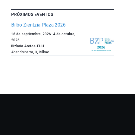
PRÓXIMOS EVENTOS
Bilbo Zientzia Plaza 2026
Un
16 de septiembre, 2026
–
4 de octubre,
año
2026
más,
Bizkaia Aretoa-EHU
Bilbao
Abandoibarra, 3
,
Bilbao
dará
la
bienvenida
al
otoño
con
la
celebración
de
la
novena
edición
de