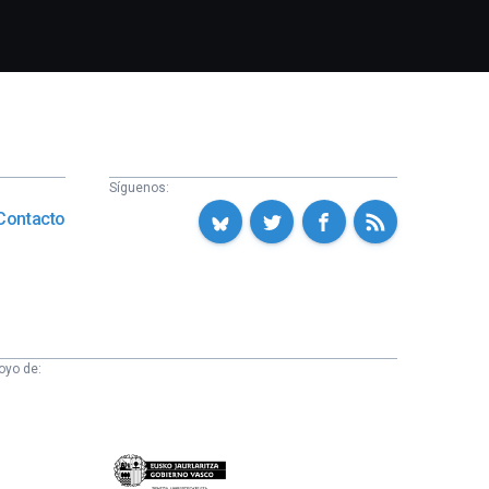
Síguenos:
Contacto
oyo de:
Eusko