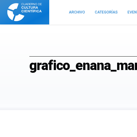
Cuaderno
de
ARCHIVO
CATEGORÍAS
EVE
Cultura
Científica
grafico_enana_ma