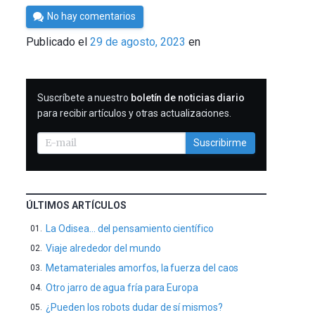
Por
No hay comentarios
César
Publicado el
29 de agosto, 2023
en
Tomé
SUSCRIBIRME
Suscríbete a nuestro
boletín de noticias diario
para recibir artículos y otras actualizaciones.
Suscribirme
ÚLTIMOS ARTÍCULOS
La Odisea… del pensamiento científico
Viaje alrededor del mundo
Metamateriales amorfos, la fuerza del caos
Otro jarro de agua fría para Europa
¿Pueden los robots dudar de sí mismos?