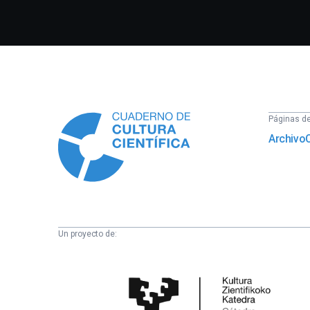
Información
Páginas del
Archivo
Un proyecto de:
Cátedra
de
Cultura
Científica