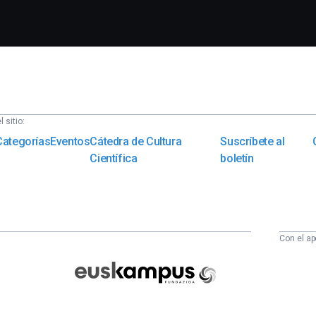
 sitio:
Categorías
Eventos
Cátedra de Cultura
Suscríbete al
Científica
boletín
Con el ap
Euskampus
Fundazioa