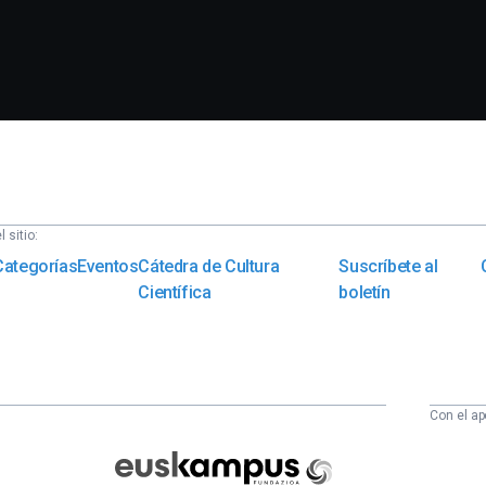
 sitio:
Categorías
Eventos
Cátedra de Cultura
Suscríbete al
Científica
boletín
Con el ap
Euskampus
Fundazioa