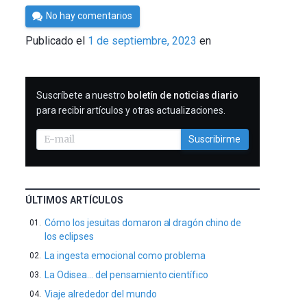
Por
No hay comentarios
César
Publicado el
1 de septiembre, 2023
en
Tomé
SUSCRIBIRME
Suscríbete a nuestro
boletín de noticias diario
para recibir artículos y otras actualizaciones.
Suscribirme
ÚLTIMOS ARTÍCULOS
Cómo los jesuitas domaron al dragón chino de
los eclipses
La ingesta emocional como problema
La Odisea… del pensamiento científico
Viaje alrededor del mundo