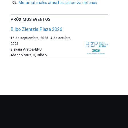
Metamateriales amorfos, la fuerza del caos
PRÓXIMOS EVENTOS
Bilbo Zientzia Plaza 2026
Un
16 de septiembre, 2026
–
4 de octubre,
año
2026
más,
Bizkaia Aretoa-EHU
Bilbao
Abandoibarra, 3
,
Bilbao
dará
la
bienvenida
al
otoño
con
la
celebración
de
la
novena
edición