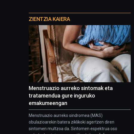
Otros
proyectos
ZIENTZIA KAIERA
Menstruazio aurreko sintomak eta
tratamendua gure inguruko
emakumeengan
Menstruazio aurreko sindromea (MAS)
obulazioarekin batera ziklikoki agertzen diren
sintomen multzoa da. Sintomen espektrua oso