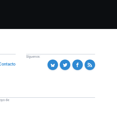
Síguenos:
Contacto
oyo de: