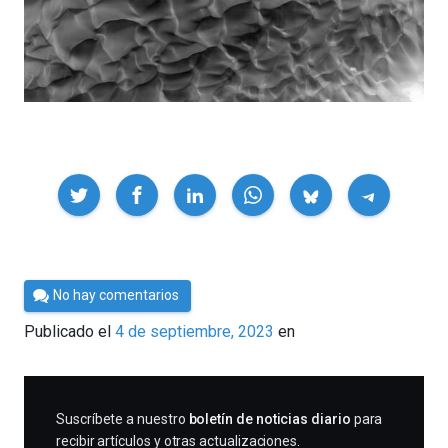
Compartir
Por
No hay comentarios
César
Publicado el
4 de septiembre, 2023
en
Tomé
SUSCRIBIRME
Suscríbete a nuestro
boletín de noticias diario
para
recibir artículos y otras actualizaciones.