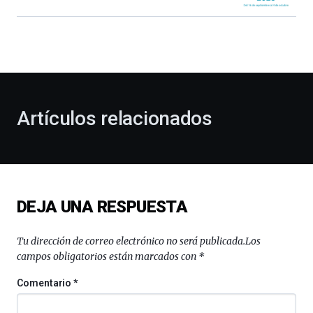
Bilbao
dará
la
bienvenida
al
otoño
con
la
Artículos relacionados
celebración
de
la
novena
edición
de
DEJA UNA RESPUESTA
Bilbo
Zientzia
Plaza
Tu dirección de correo electrónico no será publicada.
Los
(BZP),
campos obligatorios están marcados con
*
un
festival
Comentario
*
que
llenará