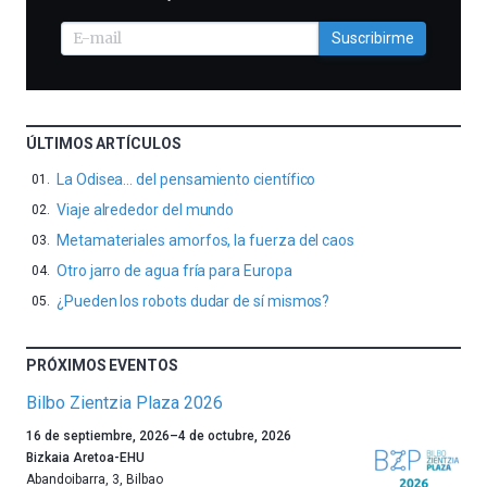
Suscribirme
ÚLTIMOS ARTÍCULOS
La Odisea… del pensamiento científico
Viaje alrededor del mundo
Metamateriales amorfos, la fuerza del caos
Otro jarro de agua fría para Europa
¿Pueden los robots dudar de sí mismos?
PRÓXIMOS EVENTOS
Bilbo Zientzia Plaza 2026
Un
16 de septiembre, 2026
–
4 de octubre, 2026
año
Bizkaia Aretoa-EHU
más,
Abandoibarra, 3
,
Bilbao