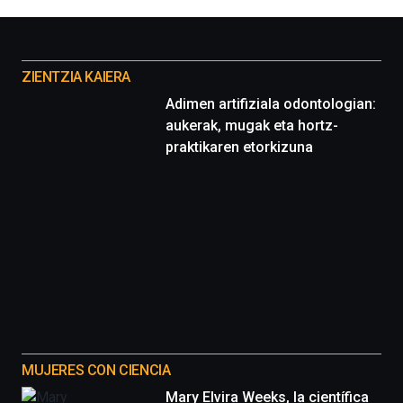
la
Cátedra…
Otros
proyectos
ZIENTZIA KAIERA
Adimen artifiziala odontologian:
aukerak, mugak eta hortz-
praktikaren etorkizuna
MUJERES CON CIENCIA
Mary Elvira Weeks, la científica