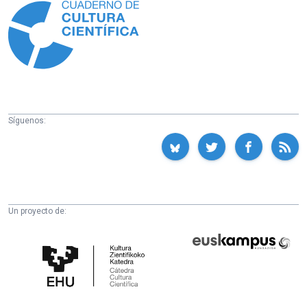
Síguenos:
Un proyecto de:
Cátedra
Euskampus
de
Fundazioa
Cultura
Científica
de