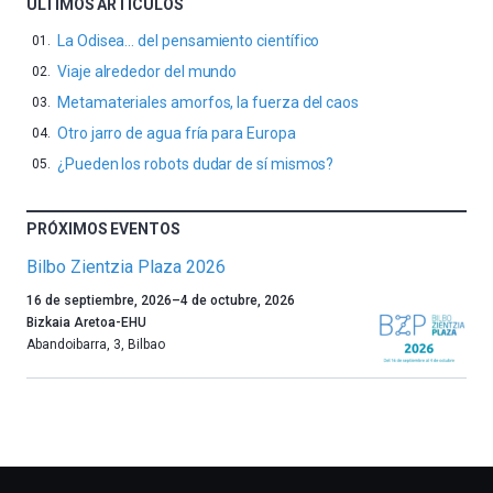
ÚLTIMOS ARTÍCULOS
La Odisea… del pensamiento científico
Viaje alrededor del mundo
Metamateriales amorfos, la fuerza del caos
Otro jarro de agua fría para Europa
¿Pueden los robots dudar de sí mismos?
PRÓXIMOS EVENTOS
Bilbo Zientzia Plaza 2026
Un
16 de septiembre, 2026
–
4 de octubre, 2026
año
Bizkaia Aretoa-EHU
más,
Abandoibarra, 3
,
Bilbao
Bilbao
dará
la
bienvenida
al
otoño