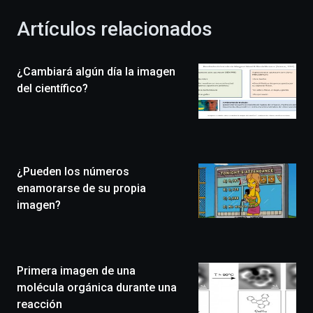
con
la
Artículos relacionados
celebración
de
la
¿Cambiará algún día la imagen
novena
edición
del científico?
de
Bilbo
Zientzia
Plaza
(BZP),
¿Pueden los números
un
festival
enamorarse de su propia
que
imagen?
llenará
la
ciudad
de
monólogos,
Primera imagen de una
exposiciones,
molécula orgánica durante una
conferencias,
reacción
docufórums