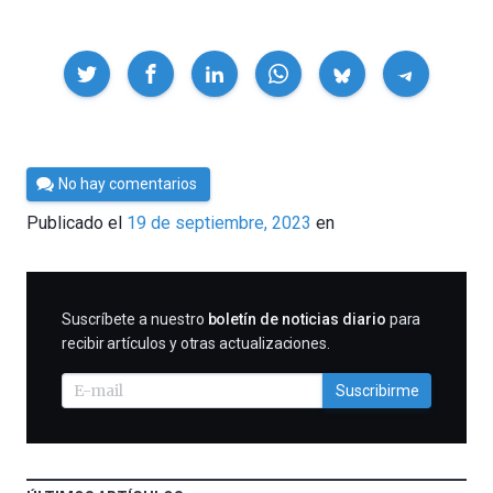
Compartir
Por
No hay comentarios
César
Publicado el
19 de septiembre, 2023
en
Tomé
SUSCRIBIRME
Suscríbete a nuestro
boletín de noticias diario
para
recibir artículos y otras actualizaciones.
Suscribirme