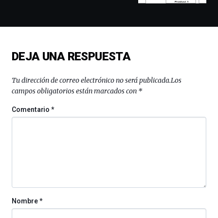
y
espectáculos
de
ciencia
del
DEJA UNA RESPUESTA
16
de
septiembre
Tu dirección de correo electrónico no será publicada.
Los
al
campos obligatorios están marcados con
*
4
de
Comentario
*
octubre.
La
iniciativa,
organizada
por
la
Cátedra…
Nombre
*