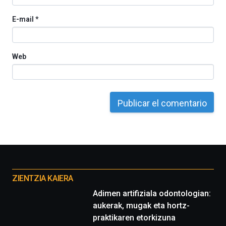
E-mail
*
Web
Otros
proyectos
ZIENTZIA KAIERA
Adimen artifiziala odontologian:
aukerak, mugak eta hortz-
praktikaren etorkizuna