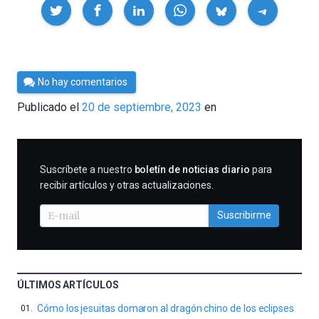
Compartir
Por
No hay comentarios
César
Publicado el
20 de septiembre, 2023
en
Tomé
SUSCRIBIRME
Suscríbete a nuestro
boletín de noticias diario
para
recibir artículos y otras actualizaciones.
Suscribirme
ÚLTIMOS ARTÍCULOS
Cómo los jesuitas domaron al dragón chino de los eclipses