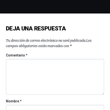
de
la
novena
edición
de
DEJA UNA RESPUESTA
Bilbo
Zientzia
Plaza
Tu dirección de correo electrónico no será publicada.
Los
(BZP),
campos obligatorios están marcados con
*
un
festival
Comentario
*
que
llenará
la
ciudad
de
monólogos,
exposiciones,
conferencias,
docufórums
Nombre
*
y
espectáculos