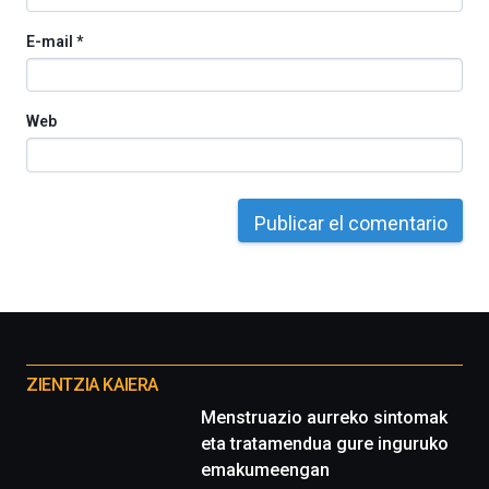
de
ciencia
E-mail
*
del
16
de
septiembre
Web
al
4
de
octubre.
La
iniciativa,
organizada
por
la
Cátedra…
Otros
proyectos
ZIENTZIA KAIERA
Menstruazio aurreko sintomak
eta tratamendua gure inguruko
emakumeengan