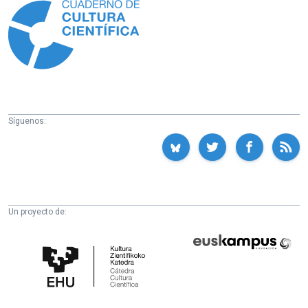
Síguenos:
Un proyecto de:
Cátedra
Euskampus
de
Fundazioa
Cultura
Científica
de