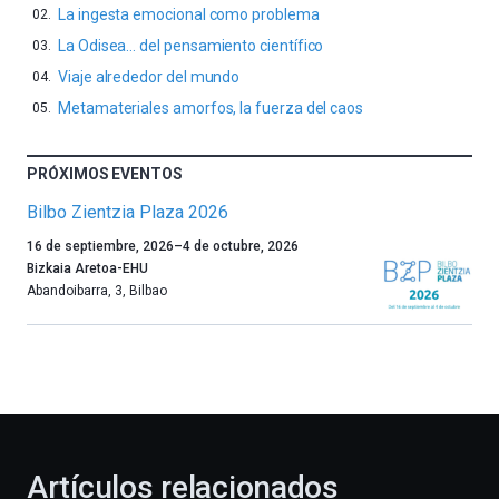
La ingesta emocional como problema
La Odisea… del pensamiento científico
Viaje alrededor del mundo
Metamateriales amorfos, la fuerza del caos
PRÓXIMOS EVENTOS
Bilbo Zientzia Plaza 2026
Un
16 de septiembre, 2026
–
4 de octubre, 2026
año
Bizkaia Aretoa-EHU
más,
Abandoibarra, 3
,
Bilbao
Bilbao
dará
la
bienvenida
al
otoño
con
la
Artículos relacionados
celebración