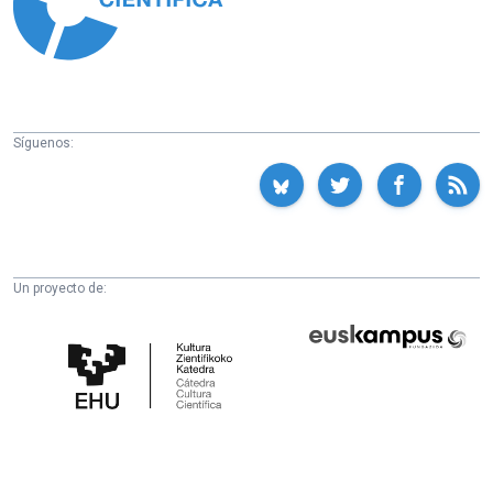
Síguenos:
Un proyecto de:
Cátedra
Euskampus
de
Fundazioa
Cultura
Científica
de
la
UPV/EHU