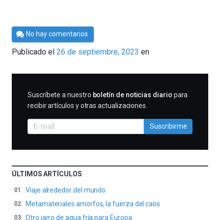
Por
No hay comentarios
César
Publicado el
26 de septiembre, 2023
en
Tomé
SUSCRIBIRME
Suscríbete a nuestro
boletín de noticias diario
para
recibir artículos y otras actualizaciones.
Suscribirme
ÚLTIMOS ARTÍCULOS
Viaje alrededor del mundo
Metamateriales amorfos, la fuerza del caos
Otro jarro de agua fría para Europa