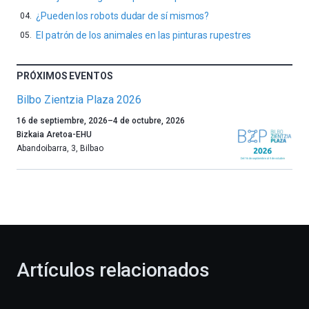
¿Pueden los robots dudar de sí mismos?
El patrón de los animales en las pinturas rupestres
PRÓXIMOS EVENTOS
Bilbo Zientzia Plaza 2026
Un
16 de septiembre, 2026
–
4 de octubre, 2026
año
Bizkaia Aretoa-EHU
más,
Abandoibarra, 3
,
Bilbao
Bilbao
dará
la
bienvenida
al
otoño
con
la
Artículos relacionados
celebración
de
la