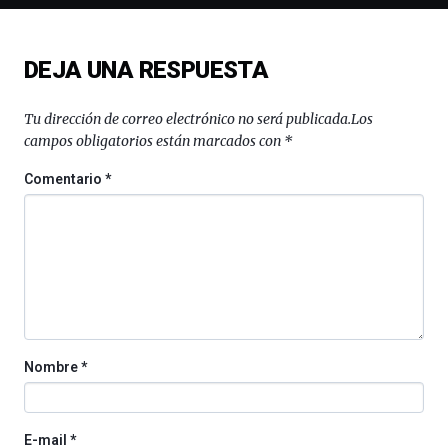
novena
edición
de
DEJA UNA RESPUESTA
Bilbo
Zientzia
Plaza
Tu dirección de correo electrónico no será publicada.
Los
(BZP),
campos obligatorios están marcados con
*
un
festival
Comentario
*
que
llenará
la
ciudad
de
monólogos,
exposiciones,
conferencias,
docufórums
Nombre
*
y
espectáculos
de
ciencia
E-mail
*
del