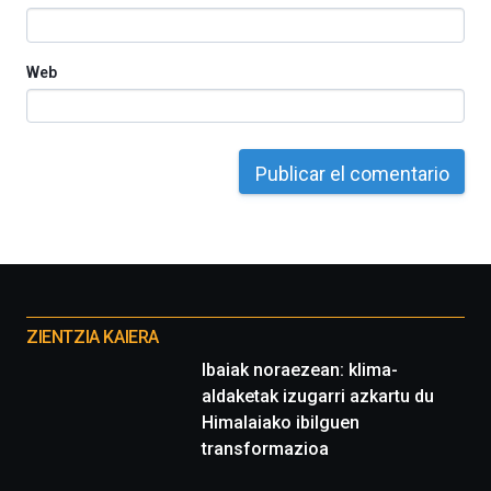
16
de
septiembre
Web
al
4
de
octubre.
La
iniciativa,
organizada
por
la
Cátedra…
Otros
proyectos
ZIENTZIA KAIERA
Ibaiak noraezean: klima-
aldaketak izugarri azkartu du
Himalaiako ibilguen
transformazioa