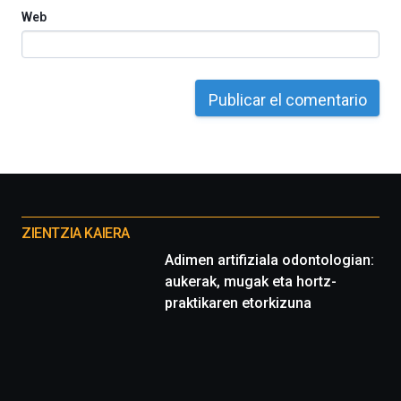
septiembre
Web
al
4
de
octubre.
La
iniciativa,
organizada
por
la
Cátedra…
Otros
proyectos
ZIENTZIA KAIERA
Adimen artifiziala odontologian:
aukerak, mugak eta hortz-
praktikaren etorkizuna