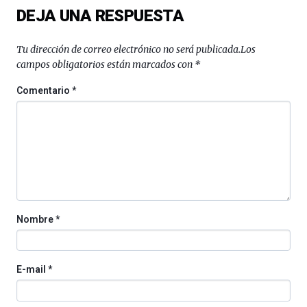
DEJA UNA RESPUESTA
Bilbo
Zientzia
Plaza
Tu dirección de correo electrónico no será publicada.
Los
(BZP),
campos obligatorios están marcados con
*
un
festival
Comentario
*
que
llenará
la
ciudad
de
monólogos,
exposiciones,
conferencias,
docufórums
Nombre
*
y
espectáculos
de
ciencia
E-mail
*
del
16
de