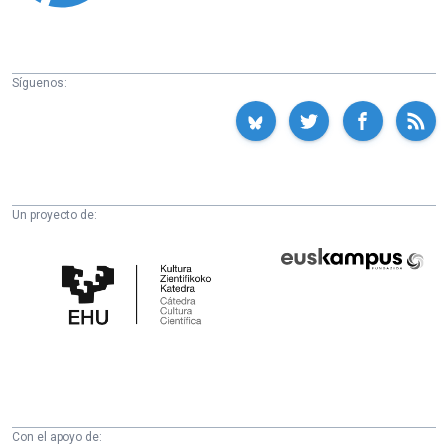
Síguenos:
Un proyecto de:
Cátedra
Euskampus
de
Fundazioa
Cultura
Científica
de
la
UPV/EHU
Con el apoyo de: