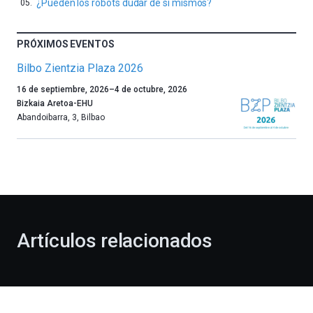
¿Pueden los robots dudar de sí mismos?
PRÓXIMOS EVENTOS
Bilbo Zientzia Plaza 2026
Un
16 de septiembre, 2026
–
4 de octubre, 2026
año
Bizkaia Aretoa-EHU
más,
Abandoibarra, 3
,
Bilbao
Bilbao
dará
la
bienvenida
al
otoño
con
la
Artículos relacionados
celebración
de
la
novena
edición
de