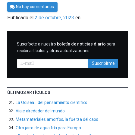
Por
No hay comentarios
César
Publicado el
2 de octubre, 2023
en
Tomé
SUSCRIBIRME
Suscríbete a nuestro
boletín de noticias diario
para
recibir artículos y otras actualizaciones.
Suscribirme
ÚLTIMOS ARTÍCULOS
La Odisea… del pensamiento científico
Viaje alrededor del mundo
Metamateriales amorfos, la fuerza del caos
Otro jarro de agua fría para Europa