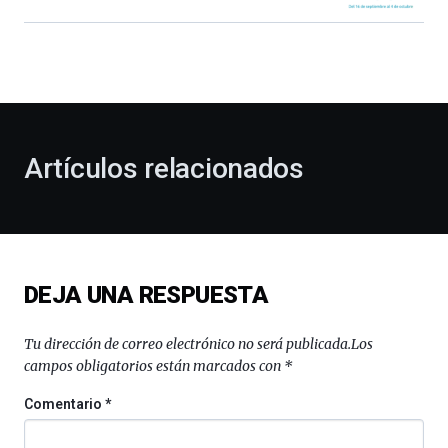
Bilbao
dará
la
bienvenida
al
otoño
con
la
Artículos relacionados
celebración
de
la
novena
edición
de
DEJA UNA RESPUESTA
Bilbo
Zientzia
Plaza
Tu dirección de correo electrónico no será publicada.
Los
(BZP),
campos obligatorios están marcados con
*
un
festival
Comentario
*
que
llenará