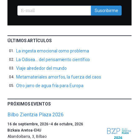
Suscribirme
ÚLTIMOS ARTÍCULOS
La ingesta emocional como problema
La Odisea… del pensamiento científico
Viaje alrededor del mundo
Metamateriales amorfos, la fuerza del caos
Otro jarro de agua fría para Europa
PRÓXIMOS EVENTOS
Bilbo Zientzia Plaza 2026
Un
16 de septiembre, 2026
–
4 de octubre, 2026
año
Bizkaia Aretoa-EHU
más,
Abandoibarra, 3
,
Bilbao