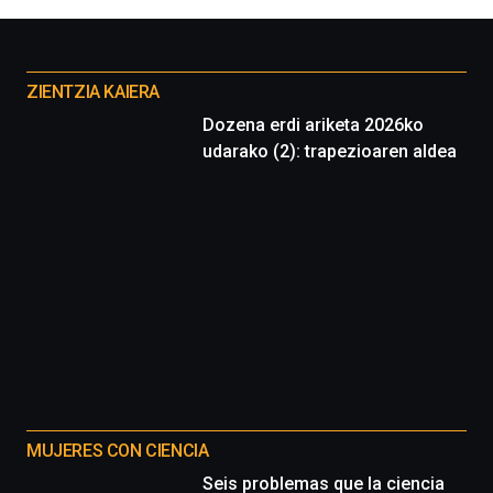
la
Cátedra…
Otros
proyectos
ZIENTZIA KAIERA
Dozena erdi ariketa 2026ko
udarako (2): trapezioaren aldea
MUJERES CON CIENCIA
Seis problemas que la ciencia