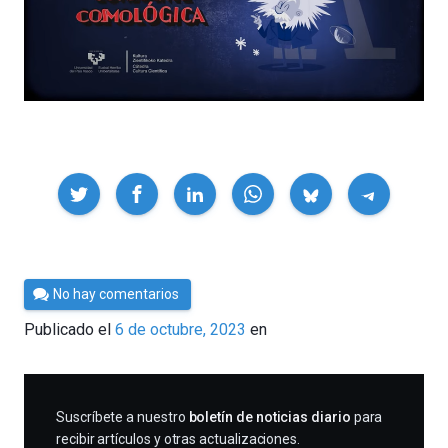
Compartir
Por
No hay comentarios
César
Publicado el
6 de octubre, 2023
en
Tomé
SUSCRIBIRME
Suscríbete a nuestro
boletín de noticias diario
para
recibir artículos y otras actualizaciones.