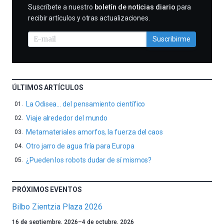
SUSCRIBIRME
Suscríbete a nuestro
boletín de noticias diario
para
recibir artículos y otras actualizaciones.
Suscribirme
ÚLTIMOS ARTÍCULOS
La Odisea… del pensamiento científico
Viaje alrededor del mundo
Metamateriales amorfos, la fuerza del caos
Otro jarro de agua fría para Europa
¿Pueden los robots dudar de sí mismos?
PRÓXIMOS EVENTOS
Bilbo Zientzia Plaza 2026
Un
16 de septiembre, 2026
–
4 de octubre, 2026