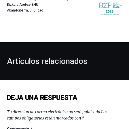
año
Bizkaia Aretoa-EHU
más,
Abandoibarra, 3
,
Bilbao
Bilbao
dará
la
bienvenida
al
otoño
con
la
Artículos relacionados
celebración
de
la
novena
edición
de
DEJA UNA RESPUESTA
Bilbo
Zientzia
Plaza
Tu dirección de correo electrónico no será publicada.
Los
(BZP),
campos obligatorios están marcados con
*
un
festival