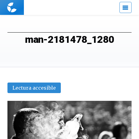
Cuaderno
de
Cultura
Científica
man-2181478_1280
Lectura accesible