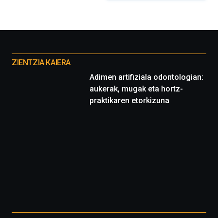
organizada
por
la
Cátedra…
Otros
proyectos
ZIENTZIA KAIERA
Adimen artifiziala odontologian:
aukerak, mugak eta hortz-
praktikaren etorkizuna