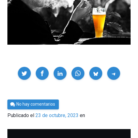
Compartir
Por
No hay comentarios
César
Publicado el
23 de octubre, 2023
en
Tomé