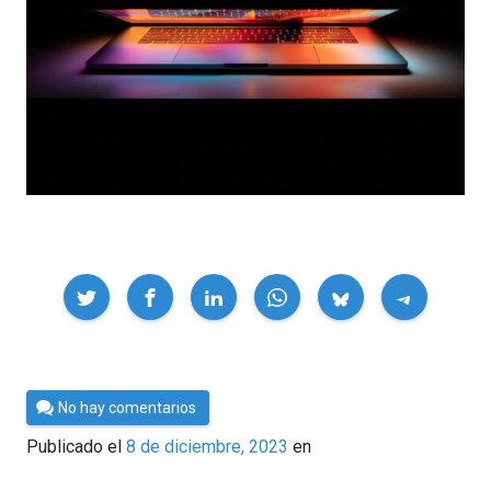
Compartir
Por
No hay comentarios
César
Publicado el
8 de diciembre, 2023
en
Tomé