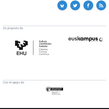
Un proyecto de:
Cátedra
Euskampus
de
Fundazioa
Cultura
Científica
de
la
UPV/EHU
Con el apoyo de:
Eusko
Jaurlaritza
-
Zientzia,