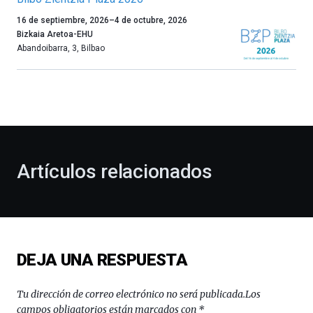
Un
16 de septiembre, 2026
–
4 de octubre, 2026
año
Bizkaia Aretoa-EHU
más,
Abandoibarra, 3
,
Bilbao
Bilbao
dará
la
bienvenida
al
otoño
con
la
Artículos relacionados
celebración
de
la
novena
edición
de
DEJA UNA RESPUESTA
Bilbo
Zientzia
Plaza
Tu dirección de correo electrónico no será publicada.
Los
(BZP),
campos obligatorios están marcados con
*