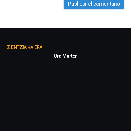
La
iniciativa,
organizada
por
la
Cátedra…
Otros
proyectos
ZIENTZIA KAIERA
Ura Marten