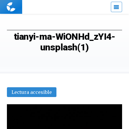
Cuaderno
de
Cultura
Científica
tianyi-ma-WiONHd_zYI4-
unsplash(1)
Lectura accesible