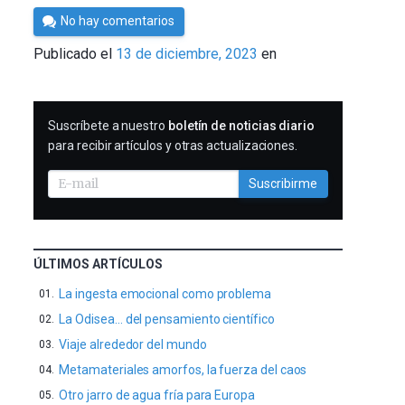
Por
No hay comentarios
César
Publicado el
13 de diciembre, 2023
en
Tomé
SUSCRIBIRME
Suscríbete a nuestro
boletín de noticias diario
para recibir artículos y otras actualizaciones.
Suscribirme
ÚLTIMOS ARTÍCULOS
La ingesta emocional como problema
La Odisea… del pensamiento científico
Viaje alrededor del mundo
Metamateriales amorfos, la fuerza del caos
Otro jarro de agua fría para Europa