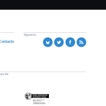
Síguenos:
Contacto
oyo de:
Eusko
Jaurlaritza