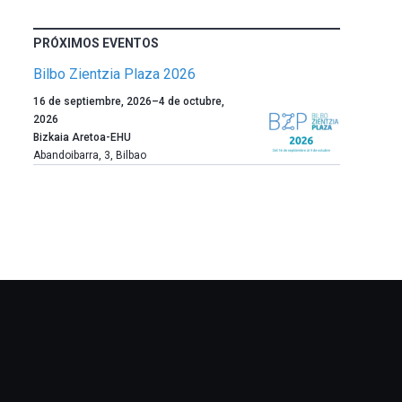
PRÓXIMOS EVENTOS
Bilbo Zientzia Plaza 2026
Un
16 de septiembre, 2026
–
4 de octubre,
año
2026
más,
Bizkaia Aretoa-EHU
Bilbao
Abandoibarra, 3
,
Bilbao
dará
la
bienvenida
al
otoño
con
la
celebración
de
la
novena
edición
de