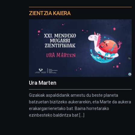
Otros
proyectos
ZIENTZIA KAIERA
Ura Marten
Gizakiak aspaldidanik amestu du beste planeta
batzuetan bizitzeko aukerarekin, eta Marte da aukera
erakargarrienetako bat. Baina horretarako
ezinbesteko baldintza bat [...]