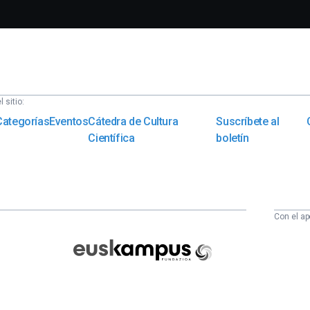
 sitio:
Categorías
Eventos
Cátedra de Cultura
Suscríbete al
Científica
boletín
Con el ap
Euskampus
Fundazioa