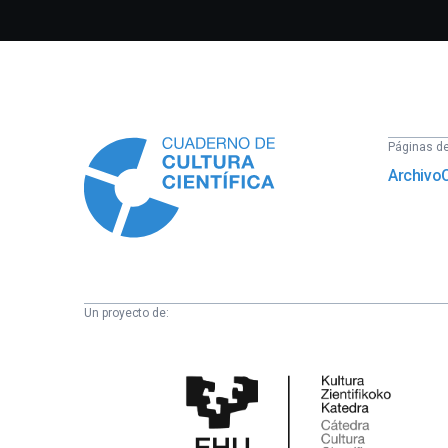
Información
Páginas del
Archivo
Un proyecto de:
Cátedra
de
Cultura
Científica
de