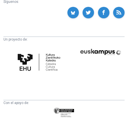
Síguenos:
Un proyecto de:
Cátedra
Euskampus
de
Fundazioa
Cultura
Científica
de
la
UPV/EHU
Con el apoyo de:
Eusko
Jaurlaritza
-