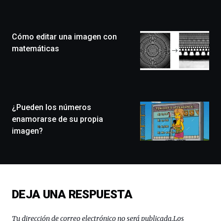
Zientzia
Plaza
(BZP),
Cómo editar una imagen con
un
festival
matemáticas
que
llenará
la
ciudad
de
monólogos,
¿Pueden los números
exposiciones,
enamorarse de su propia
conferencias,
imagen?
docufórums
y
espectáculos
de
ciencia
del
DEJA UNA RESPUESTA
16
de
septiembre
Tu dirección de correo electrónico no será publicada.
Los