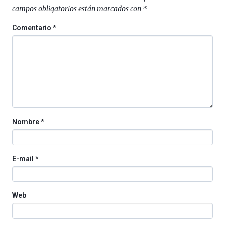
al
campos obligatorios están marcados con
*
4
de
Comentario
*
octubre.
La
iniciativa,
organizada
por
la
Cátedra…
Nombre
*
E-mail
*
Web