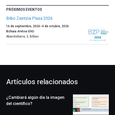
PRÓXIMOS EVENTOS
Bilbo Zientzia Plaza 2026
Un
16 de septiembre, 2026
–
4 de octubre, 2026
año
Bizkaia Aretoa-EHU
más,
Abandoibarra, 3
,
Bilbao
Bilbao
dará
la
bienvenida
al
otoño
con
la
Artículos relacionados
celebración
de
la
¿Cambiará algún día la imagen
novena
edición
del científico?
de
Bilbo