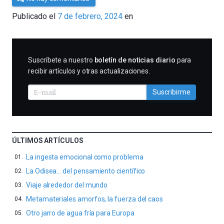
César
Publicado el
7 de febrero, 2024
en
Tomé
SUSCRIBIRME
Suscríbete a nuestro
boletín de noticias diario
para
recibir artículos y otras actualizaciones.
Suscribirme
ÚLTIMOS ARTÍCULOS
La ingesta emocional como problema
La Odisea… del pensamiento científico
Viaje alrededor del mundo
Metamateriales amorfos, la fuerza del caos
Otro jarro de agua fría para Europa