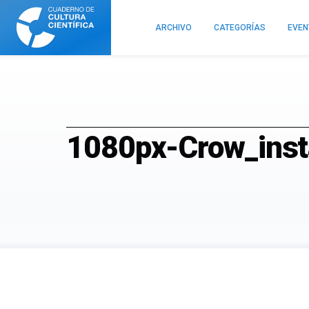
Cuaderno
de
ARCHIVO
CATEGORÍAS
EVE
Cultura
Científica
1080px-Crow_insta