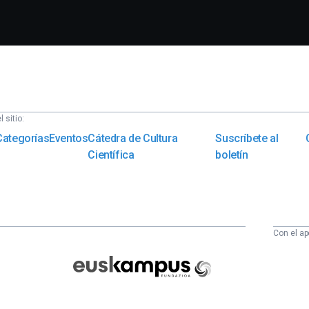
 sitio:
Categorías
Eventos
Cátedra de Cultura
Suscríbete al
Científica
boletín
Con el ap
Euskampus
Fundazioa