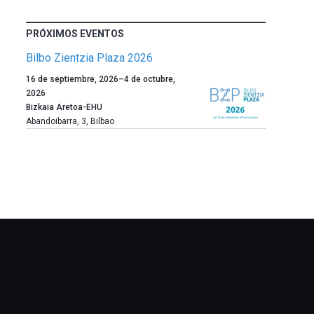
PRÓXIMOS EVENTOS
Bilbo Zientzia Plaza 2026
Un
16 de septiembre, 2026
–
4 de octubre,
año
2026
más,
Bizkaia Aretoa-EHU
Bilbao
Abandoibarra, 3
,
Bilbao
dará
la
bienvenida
al
otoño
con
la
celebración
de
la
novena
edición
de