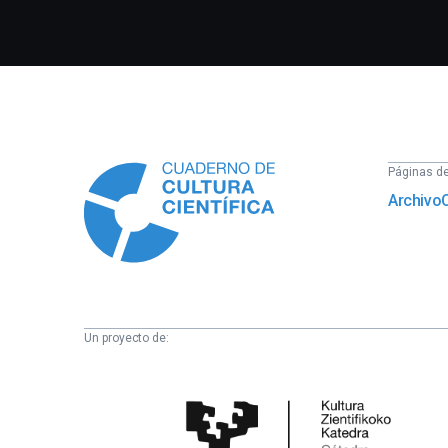
Información
Páginas del
Archivo
Un proyecto de:
Cátedra
de
Cultura
Científica