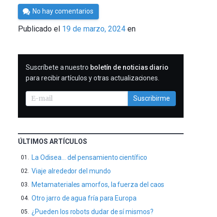
Por
No hay comentarios
César
Publicado el
19 de marzo, 2024
en
Tomé
SUSCRIBIRME
Suscríbete a nuestro
boletín de noticias diario
para recibir artículos y otras actualizaciones.
Suscribirme
ÚLTIMOS ARTÍCULOS
La Odisea… del pensamiento científico
Viaje alrededor del mundo
Metamateriales amorfos, la fuerza del caos
Otro jarro de agua fría para Europa
¿Pueden los robots dudar de sí mismos?