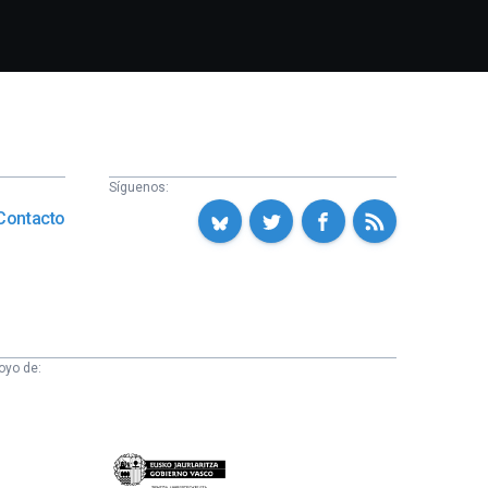
Síguenos:
Contacto
oyo de:
Eusko