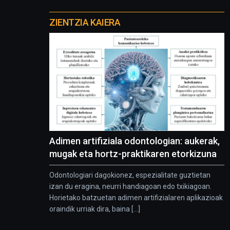
Otros
proyectos
ZIENTZIA KAIERA
Adimen artifiziala odontologian: aukerak,
mugak eta hortz-praktikaren etorkizuna
Odontologiari dagokionez, espezialitate guztietan
izan du eragina, neurri handiagoan edo txikiagoan.
Horietako batzuetan adimen artifizialaren aplikazioak
oraindik urriak dira, baina [...]