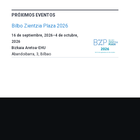
PRÓXIMOS EVENTOS
Bilbo Zientzia Plaza 2026
Un
16 de septiembre, 2026
–
4 de octubre,
año
2026
más,
Bizkaia Aretoa-EHU
Bilbao
Abandoibarra, 3
,
Bilbao
dará
la
bienvenida
al
otoño
con
la
celebración
de
la
novena
edición
de