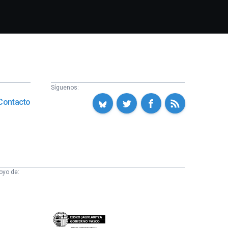
Síguenos:
Contacto
oyo de:
Eusko