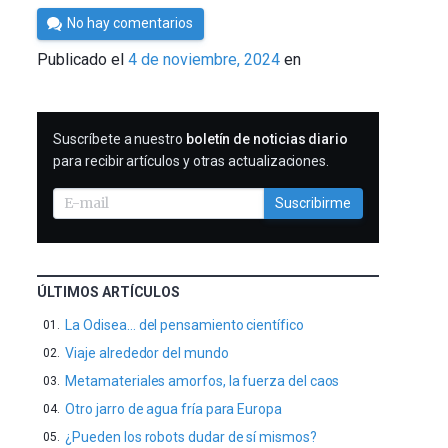
Por
No hay comentarios
César
Publicado el
4 de noviembre, 2024
en
Tomé
SUSCRIBIRME
Suscríbete a nuestro
boletín de noticias diario
para recibir artículos y otras actualizaciones.
Suscribirme
ÚLTIMOS ARTÍCULOS
La Odisea… del pensamiento científico
Viaje alrededor del mundo
Metamateriales amorfos, la fuerza del caos
Otro jarro de agua fría para Europa
¿Pueden los robots dudar de sí mismos?