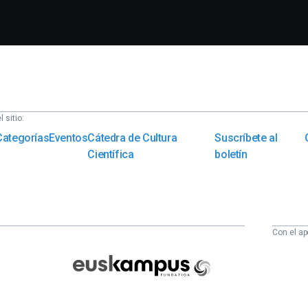
 sitio:
Categorías
Eventos
Cátedra de Cultura
Suscríbete al
Científica
boletín
Con el ap
Euskampus
Fundazioa