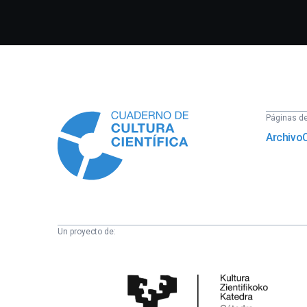
Información
Páginas del
Archivo
Un proyecto de:
Cátedra
de
Cultura
Científica