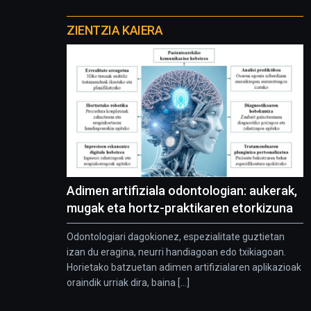
Otros
proyectos
ZIENTZIA KAIERA
Adimen artifiziala odontologian: aukerak,
mugak eta hortz-praktikaren etorkizuna
Odontologiari dagokionez, espezialitate guztietan
izan du eragina, neurri handiagoan edo txikiagoan.
Horietako batzuetan adimen artifizialaren aplikazioak
oraindik urriak dira, baina [...]