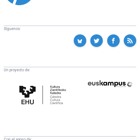
Síguenos:
Un proyecto de:
Cátedra
Euskampus
de
Fundazioa
Cultura
Científica
de
la
UPV/EHU
Con el apoyo de: