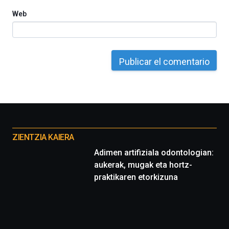
septiembre
Web
al
4
de
octubre.
La
iniciativa,
organizada
por
la
Cátedra…
Otros
proyectos
ZIENTZIA KAIERA
Adimen artifiziala odontologian:
aukerak, mugak eta hortz-
praktikaren etorkizuna