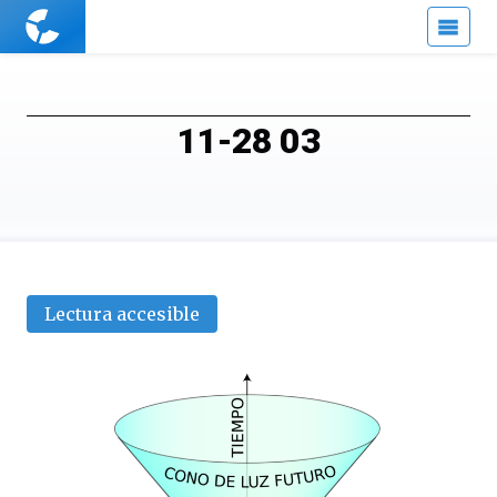
Cuaderno
de
Cultura
Científica
11-28 03
Lectura accesible