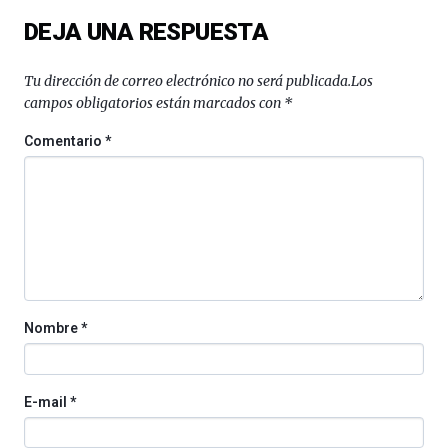
de
DEJA UNA RESPUESTA
Bilbo
Zientzia
Plaza
Tu dirección de correo electrónico no será publicada.
Los
(BZP),
campos obligatorios están marcados con
*
un
festival
Comentario
*
que
llenará
la
ciudad
de
monólogos,
exposiciones,
conferencias,
docufórums
Nombre
*
y
espectáculos
de
ciencia
E-mail
*
del
16
de