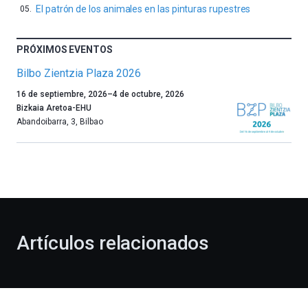
El patrón de los animales en las pinturas rupestres
PRÓXIMOS EVENTOS
Bilbo Zientzia Plaza 2026
Un
16 de septiembre, 2026
–
4 de octubre, 2026
año
Bizkaia Aretoa-EHU
más,
Abandoibarra, 3
,
Bilbao
Bilbao
dará
la
bienvenida
al
otoño
con
la
Artículos relacionados
celebración
de
la
novena
edición