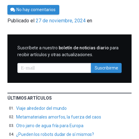
Por
No hay comentarios
César
Publicado el
27 de noviembre, 2024
en
Tomé
SUSCRIBIRME
Suscríbete a nuestro
boletín de noticias diario
para
recibir artículos y otras actualizaciones.
Suscribirme
ÚLTIMOS ARTÍCULOS
Viaje alrededor del mundo
Metamateriales amorfos, la fuerza del caos
Otro jarro de agua fría para Europa
¿Pueden los robots dudar de sí mismos?