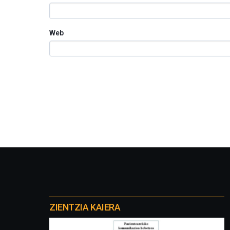
Web
Otros
proyectos
ZIENTZIA KAIERA