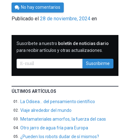
Por
No hay comentarios
César
Publicado el
28 de noviembre, 2024
en
Tomé
SUSCRIBIRME
Suscríbete a nuestro
boletín de noticias diario
para recibir artículos y otras actualizaciones.
Suscribirme
ÚLTIMOS ARTÍCULOS
La Odisea… del pensamiento científico
Viaje alrededor del mundo
Metamateriales amorfos, la fuerza del caos
Otro jarro de agua fría para Europa
¿Pueden los robots dudar de sí mismos?