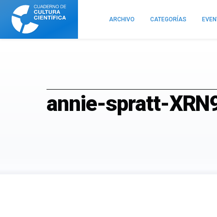
Cuaderno
de
ARCHIVO
CATEGORÍAS
EVE
Cultura
Científica
annie-spratt-XR