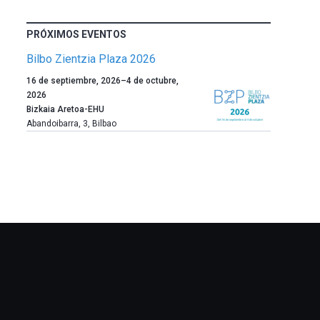
PRÓXIMOS EVENTOS
Bilbo Zientzia Plaza 2026
Un
16 de septiembre, 2026
–
4 de octubre,
año
2026
más,
Bizkaia Aretoa-EHU
Bilbao
Abandoibarra, 3
,
Bilbao
dará
la
bienvenida
al
otoño
con
la
celebración
de
la
novena
edición
de