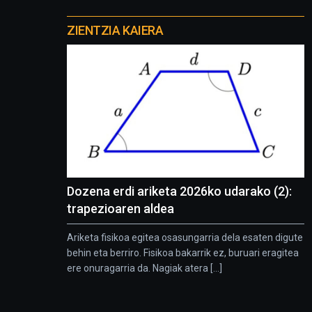
Otros
proyectos
ZIENTZIA KAIERA
Dozena erdi ariketa 2026ko udarako (2):
trapezioaren aldea
Ariketa fisikoa egitea osasungarria dela esaten digute
behin eta berriro. Fisikoa bakarrik ez, buruari eragitea
ere onuragarria da. Nagiak atera [...]