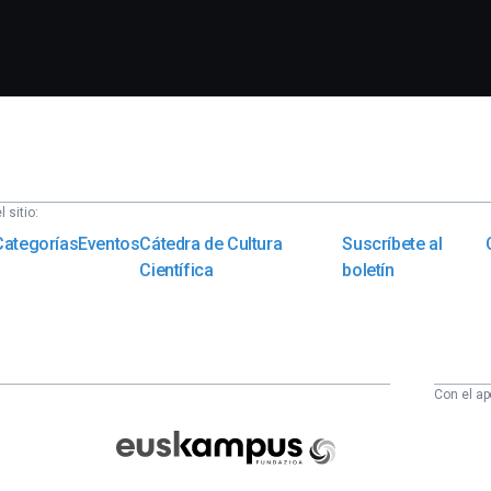
 sitio:
Categorías
Eventos
Cátedra de Cultura
Suscríbete al
Científica
boletín
Con el ap
Euskampus
Fundazioa