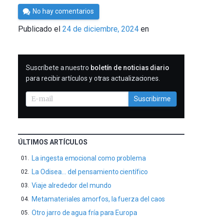
Por
No hay comentarios
César
Publicado el
24 de diciembre, 2024
en
Tomé
SUSCRIBIRME
Suscríbete a nuestro
boletín de noticias diario
para recibir artículos y otras actualizaciones.
Suscribirme
ÚLTIMOS ARTÍCULOS
La ingesta emocional como problema
La Odisea… del pensamiento científico
Viaje alrededor del mundo
Metamateriales amorfos, la fuerza del caos
Otro jarro de agua fría para Europa