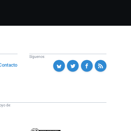
Síguenos:
Contacto
oyo de: