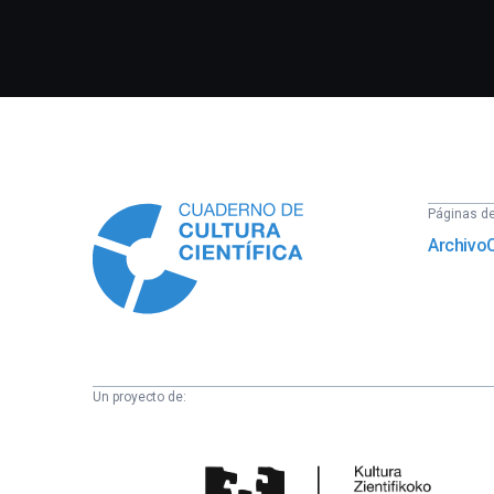
Información
Páginas del
Archivo
Un proyecto de:
Cátedra
de
Cultura