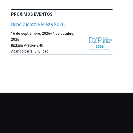
PRÓXIMOS EVENTOS
Bilbo Zientzia Plaza 2026
Un
16 de septiembre, 2026
–
4 de octubre,
año
2026
más,
Bizkaia Aretoa-EHU
Bilbao
Abandoibarra, 3
,
Bilbao
dará
la
bienvenida
al
otoño
con
la
celebración
de
la
novena
edición
de