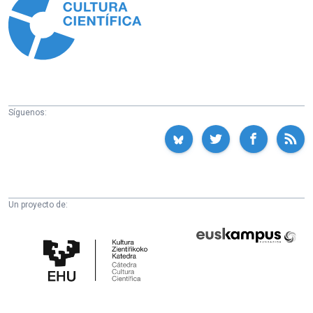
Síguenos:
Un proyecto de:
Cátedra
Euskampus
de
Fundazioa
Cultura
Científica
de
la