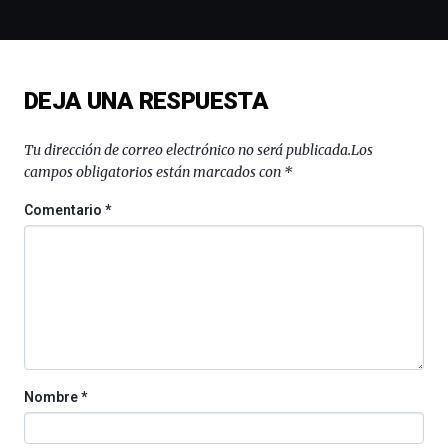
la
novena
edición
de
DEJA UNA RESPUESTA
Bilbo
Zientzia
Plaza
Tu dirección de correo electrónico no será publicada.
Los
(BZP),
campos obligatorios están marcados con
*
un
festival
Comentario
*
que
llenará
la
ciudad
de
monólogos,
exposiciones,
conferencias,
docufórums
Nombre
*
y
espectáculos
de