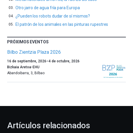
Otro jarro de agua fría para Europa
¿Pueden los robots dudar de sí mismos?
El patrón de los animales en las pinturas rupestres
PRÓXIMOS EVENTOS
Bilbo Zientzia Plaza 2026
Un
16 de septiembre, 2026
–
4 de octubre, 2026
año
Bizkaia Aretoa-EHU
más,
Abandoibarra, 3
,
Bilbao
Bilbao
dará
la
bienvenida
al
otoño
con
la
Artículos relacionados
celebración
de