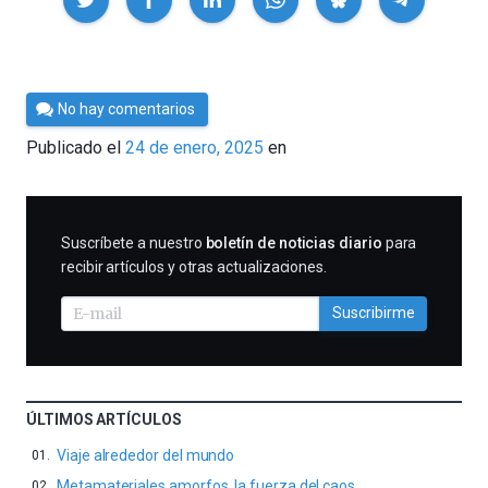
Por
No hay comentarios
César
Publicado el
24 de enero, 2025
en
Tomé
SUSCRIBIRME
Suscríbete a nuestro
boletín de noticias diario
para
recibir artículos y otras actualizaciones.
Suscribirme
ÚLTIMOS ARTÍCULOS
Viaje alrededor del mundo
Metamateriales amorfos, la fuerza del caos