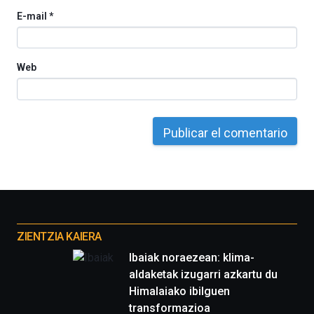
ciencia
E-mail
*
del
16
de
septiembre
Web
al
4
de
octubre.
La
iniciativa,
organizada
por
la
Cátedra…
Otros
proyectos
ZIENTZIA KAIERA
Ibaiak noraezean: klima-
aldaketak izugarri azkartu du
Himalaiako ibilguen
transformazioa