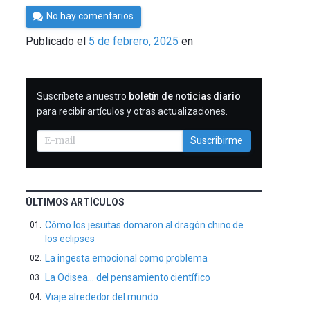
Por
No hay comentarios
César
Publicado el
5 de febrero, 2025
en
Tomé
SUSCRIBIRME
Suscríbete a nuestro
boletín de noticias diario
para recibir artículos y otras actualizaciones.
Suscribirme
ÚLTIMOS ARTÍCULOS
Cómo los jesuitas domaron al dragón chino de
los eclipses
La ingesta emocional como problema
La Odisea… del pensamiento científico
Viaje alrededor del mundo