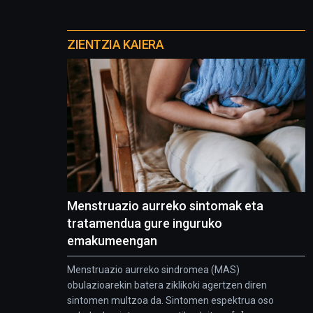
Otros
proyectos
ZIENTZIA KAIERA
Menstruazio aurreko sintomak eta
tratamendua gure inguruko
emakumeengan
Menstruazio aurreko sindromea (MAS)
obulazioarekin batera ziklikoki agertzen diren
sintomen multzoa da. Sintomen espektrua oso