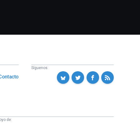
Síguenos:
Contacto
oyo de: