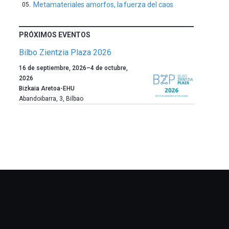
Metamateriales amorfos, la fuerza del caos
PRÓXIMOS EVENTOS
Bilbo Zientzia Plaza 2026
Un
16 de septiembre, 2026
–
4 de octubre,
año
2026
más,
Bizkaia Aretoa-EHU
Bilbao
Abandoibarra, 3
,
Bilbao
dará
la
bienvenida
al
otoño
con
la
celebración
de
la
novena
edición