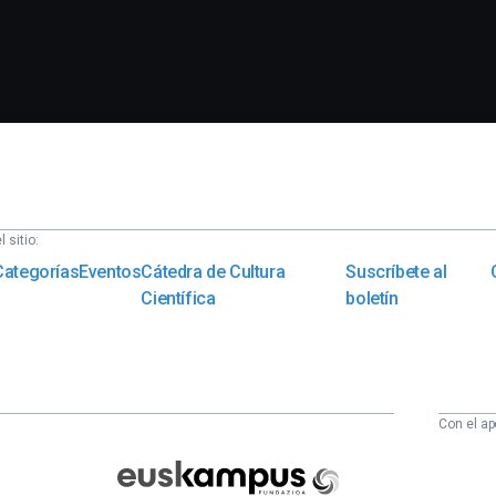
 sitio:
Categorías
Eventos
Cátedra de Cultura
Suscríbete al
Científica
boletín
Con el ap
Euskampus
Fundazioa