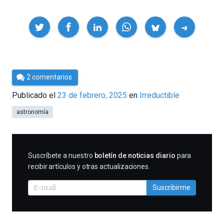
Compartir
Por
2 comentarios
César
Publicado el
23 de febrero, 2025
en
Irreductible
Tomé
astronomía
SUSCRIBIRME
Suscríbete a nuestro
boletín de noticias diario
para
recibir artículos y otras actualizaciones.
Suscribirme