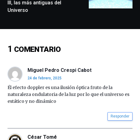
III, las más antiguas del
docufórums
Universo
y
espectáculos
de
ciencia
del
16
1
COMENTARIO
de
septiembre
al
4
Miguel Pedro Crespi Cabot
de
24 de febrero, 2025
octubre.
La
Él efecto doppler es una ilusión óptica fruto de la
iniciativa,
naturaleza ondulatoria de la luz por lo que el universo es
organizada
estático y no dinámico
por
la
Responder
Cátedra…
César Tomé