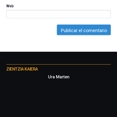
Web
Otros
proyectos
ZIENTZIA KAIERA
Ura Marten