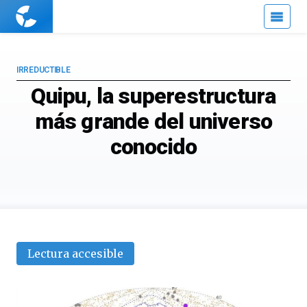
Cuaderno
de
Cultura
Científica
IRREDUCTIBLE
Quipu, la superestructura
más grande del universo
conocido
Lectura accesible