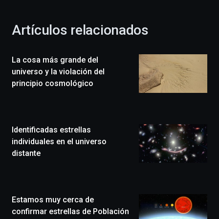
otoño
con
la
Artículos relacionados
celebración
de
la
La cosa más grande del
novena
edición
universo y la violación del
de
principio cosmológico
Bilbo
Zientzia
Plaza
(BZP),
Identificadas estrellas
un
festival
individuales en el universo
que
distante
llenará
la
ciudad
de
monólogos,
Estamos muy cerca de
exposiciones,
confirmar estrellas de Población
conferencias,