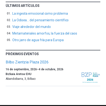
ÚLTIMOS ARTÍCULOS
La ingesta emocional como problema
La Odisea… del pensamiento científico
Viaje alrededor del mundo
Metamateriales amorfos, la fuerza del caos
Otro jarro de agua fría para Europa
PRÓXIMOS EVENTOS
Bilbo Zientzia Plaza 2026
Un
16 de septiembre, 2026
–
4 de octubre, 2026
año
Bizkaia Aretoa-EHU
más,
Abandoibarra, 3
,
Bilbao
Bilbao
dará
la
bienvenida
al