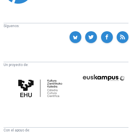
Síguenos:
Un proyecto de:
Cátedra
Euskampus
de
Fundazioa
Cultura
Científica
de
la
UPV/EHU
Con el apoyo de: