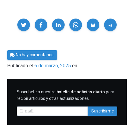
Compartir
Por
No hay comentarios
César
Publicado el
6 de marzo, 2025
en
Tomé
SUSCRIBIRME
Suscríbete a nuestro
boletín de noticias diario
para
recibir artículos y otras actualizaciones.
Suscribirme