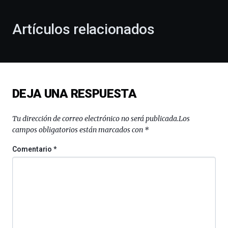
otoño
con
la
Artículos relacionados
celebración
de
la
novena
edición
de
DEJA UNA RESPUESTA
Bilbo
Zientzia
Plaza
Tu dirección de correo electrónico no será publicada.
Los
(BZP),
campos obligatorios están marcados con
*
un
festival
Comentario
*
que
llenará
la
ciudad
de
monólogos,
exposiciones,
conferencias,