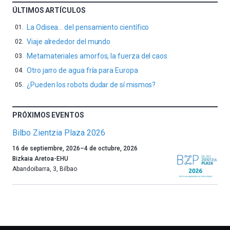
ÚLTIMOS ARTÍCULOS
La Odisea… del pensamiento científico
Viaje alrededor del mundo
Metamateriales amorfos, la fuerza del caos
Otro jarro de agua fría para Europa
¿Pueden los robots dudar de sí mismos?
PRÓXIMOS EVENTOS
Bilbo Zientzia Plaza 2026
Un
16 de septiembre, 2026
–
4 de octubre, 2026
año
Bizkaia Aretoa-EHU
más,
Abandoibarra, 3
,
Bilbao
Bilbao
dará
la
bienvenida
al