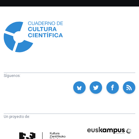
Información
Síguenos:
Un proyecto de:
Cátedra
Euskampus
de
Fundazioa