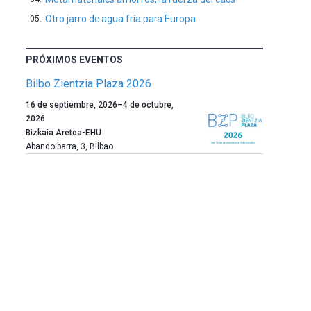
Otro jarro de agua fría para Europa
PRÓXIMOS EVENTOS
Bilbo Zientzia Plaza 2026
Un
16 de septiembre, 2026
–
4 de octubre,
año
2026
más,
Bizkaia Aretoa-EHU
Bilbao
Abandoibarra, 3
,
Bilbao
dará
la
bienvenida
al
otoño
con
la
celebración
de
la
novena