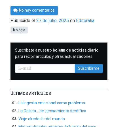
Por
No hay comentarios
César
Publicado el
27 de julio, 2025
en
Editoralia
Tomé
biología
SUSCRIBIRME
Suscríbete a nuestro
boletín de noticias diario
para recibir artículos y otras actualizaciones.
Suscribirme
ÚLTIMOS ARTÍCULOS
La ingesta emocional como problema
La Odisea… del pensamiento científico
Viaje alrededor del mundo
Metamateriales amorfos, la fuerza del caos