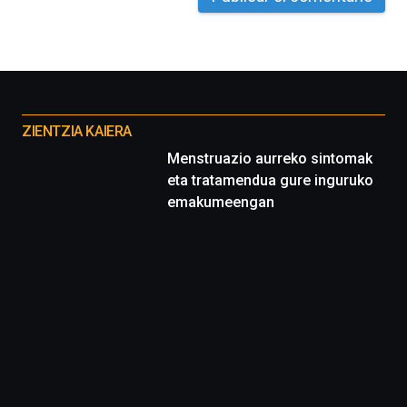
Otros
proyectos
ZIENTZIA KAIERA
Menstruazio aurreko sintomak
eta tratamendua gure inguruko
emakumeengan