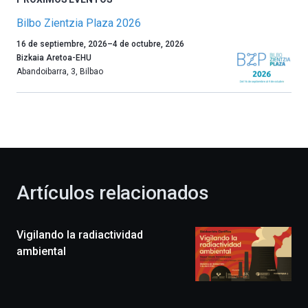
Bilbo Zientzia Plaza 2026
Un
16 de septiembre, 2026
–
4 de octubre, 2026
año
Bizkaia Aretoa-EHU
más,
Abandoibarra, 3
,
Bilbao
Bilbao
dará
la
bienvenida
al
otoño
con
la
Artículos relacionados
celebración
de
la
Vigilando la radiactividad
novena
edición
ambiental
de
Bilbo
Zientzia
Plaza