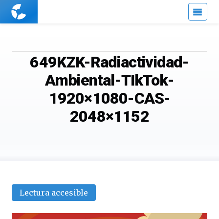
Cuaderno
de
Cultura
Científica
649KZK-Radiactividad-
Ambiental-TIkTok-
1920×1080-CAS-
2048×1152
Lectura accesible