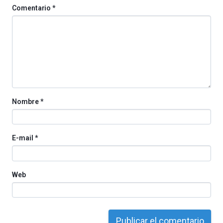
de
Comentario
*
octubre.
La
iniciativa,
organizada
por
la
Cátedra…
Nombre
*
E-mail
*
Web