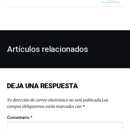
Bilbao
dará
la
bienvenida
al
otoño
con
la
Artículos relacionados
celebración
de
la
novena
edición
de
DEJA UNA RESPUESTA
Bilbo
Zientzia
Plaza
Tu dirección de correo electrónico no será publicada.
Los
(BZP),
campos obligatorios están marcados con
*
un
festival
Comentario
*
que
llenará