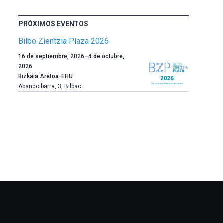
PRÓXIMOS EVENTOS
Bilbo Zientzia Plaza 2026
Un
16 de septiembre, 2026
–
4 de octubre,
año
2026
más,
Bizkaia Aretoa-EHU
Bilbao
Abandoibarra, 3
,
Bilbao
dará
la
bienvenida
al
otoño
con
la
celebración
de
la
novena
edición
de