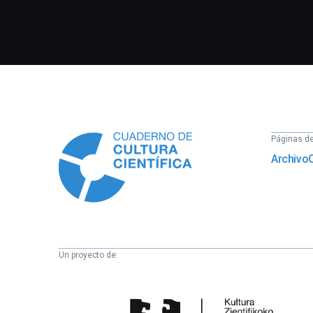
Información
Páginas del
Archivo
Un proyecto de:
Cátedra
de
Cultura