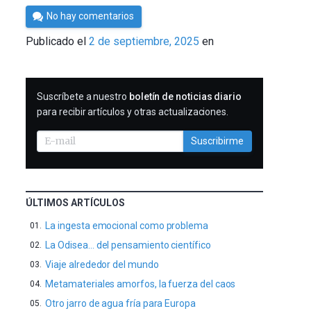
Por
No hay comentarios
César
Publicado el
2 de septiembre, 2025
en
Tomé
SUSCRIBIRME
Suscríbete a nuestro
boletín de noticias diario
para recibir artículos y otras actualizaciones.
Suscribirme
ÚLTIMOS ARTÍCULOS
La ingesta emocional como problema
La Odisea… del pensamiento científico
Viaje alrededor del mundo
Metamateriales amorfos, la fuerza del caos
Otro jarro de agua fría para Europa