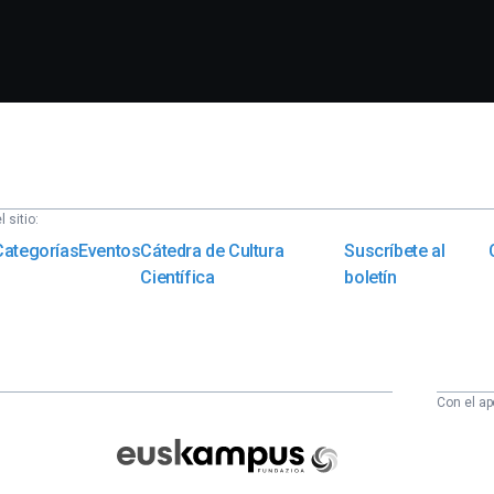
 sitio:
Categorías
Eventos
Cátedra de Cultura
Suscríbete al
Científica
boletín
Con el ap
Euskampus
Fundazioa