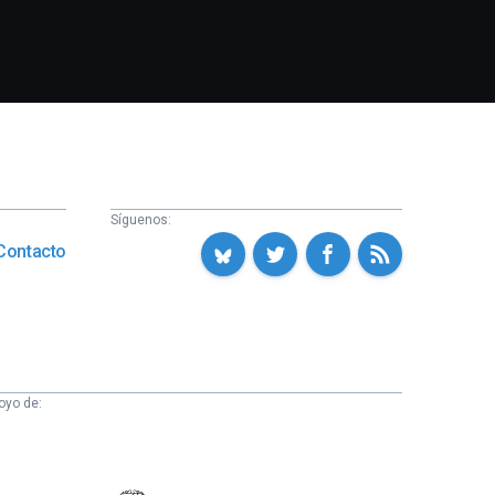
Síguenos:
Contacto
oyo de: