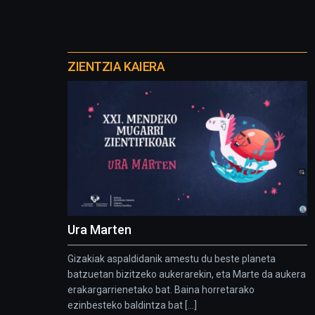
Otros
proyectos
ZIENTZIA KAIERA
Ura Marten
Gizakiak aspaldidanik amestu du beste planeta
batzuetan bizitzeko aukerarekin, eta Marte da aukera
erakargarrienetako bat. Baina horretarako
ezinbesteko baldintza bat [...]