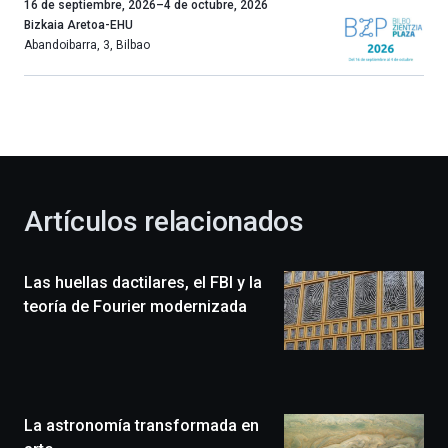
Un
16 de septiembre, 2026
–
4 de octubre, 2026
año
Bizkaia Aretoa-EHU
más,
Abandoibarra, 3
,
Bilbao
Bilbao
dará
la
bienvenida
al
otoño
con
la
Artículos relacionados
celebración
de
la
Las huellas dactilares, el FBI y la
novena
edición
teoría de Fourier modernizada
de
Bilbo
Zientzia
Plaza
(BZP),
La astronomía transformada en
un
festival