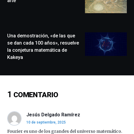
arte
que
llenará
la
ciudad
de
monólogos,
Una demostración, «de las que
exposiciones,
se dan cada 100 años», resuelve
conferencias,
la conjetura matemática de
docufórums
Kakeya
y
espectáculos
de
ciencia
del
16
1
COMENTARIO
de
septiembre
al
4
Jesús Delgado Ramírez
de
10 de septiembre, 2025
octubre.
La
Fourier es uno de los grandes del universo matemático.