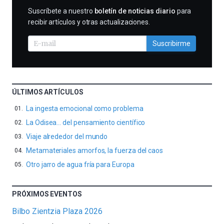
SUSCRIBIRME
Suscríbete a nuestro
boletín de noticias diario
para
recibir artículos y otras actualizaciones.
Suscribirme
ÚLTIMOS ARTÍCULOS
La ingesta emocional como problema
La Odisea… del pensamiento científico
Viaje alrededor del mundo
Metamateriales amorfos, la fuerza del caos
Otro jarro de agua fría para Europa
PRÓXIMOS EVENTOS
Bilbo Zientzia Plaza 2026