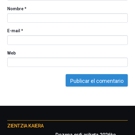
Nombre
*
E-mail
*
Web
Otros
proyectos
ZIENTZIA KAIERA
Dozena erdi ariketa 2026ko