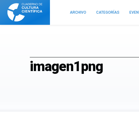
Cuaderno
de
ARCHIVO
CATEGORÍAS
EVE
Cultura
Científica
imagen1png