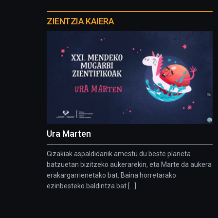
Otros
proyectos
ZIENTZIA KAIERA
Ura Marten
Gizakiak aspaldidanik amestu du beste planeta
batzuetan bizitzeko aukerarekin, eta Marte da aukera
erakargarrienetako bat. Baina horretarako
ezinbesteko baldintza bat [...]