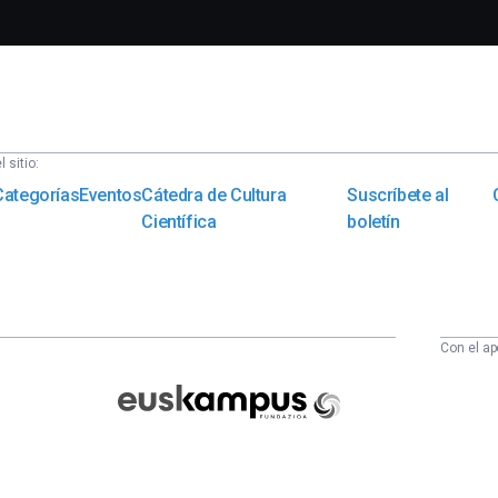
 sitio:
Categorías
Eventos
Cátedra de Cultura
Suscríbete al
Científica
boletín
Con el ap
Euskampus
Fundazioa