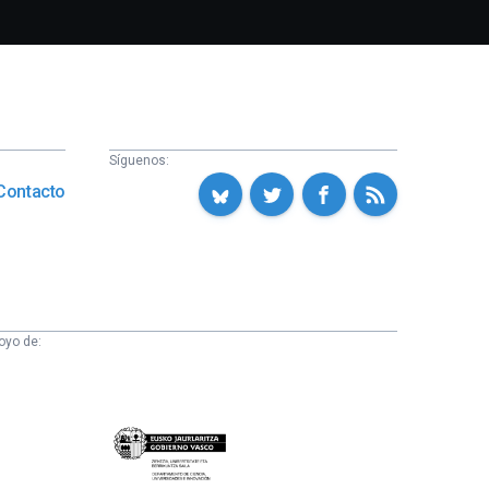
Síguenos:
Contacto
oyo de:
Eusko
Jaurlaritza