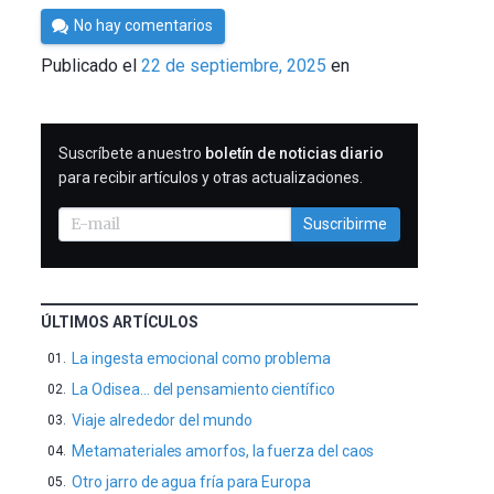
Por
No hay comentarios
César
Publicado el
22 de septiembre, 2025
en
Tomé
SUSCRIBIRME
Suscríbete a nuestro
boletín de noticias diario
para recibir artículos y otras actualizaciones.
Suscribirme
ÚLTIMOS ARTÍCULOS
La ingesta emocional como problema
La Odisea… del pensamiento científico
Viaje alrededor del mundo
Metamateriales amorfos, la fuerza del caos
Otro jarro de agua fría para Europa