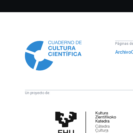
Información
Páginas del
Archivo
Un proyecto de:
Cátedra
de
Cultura
Científica
de