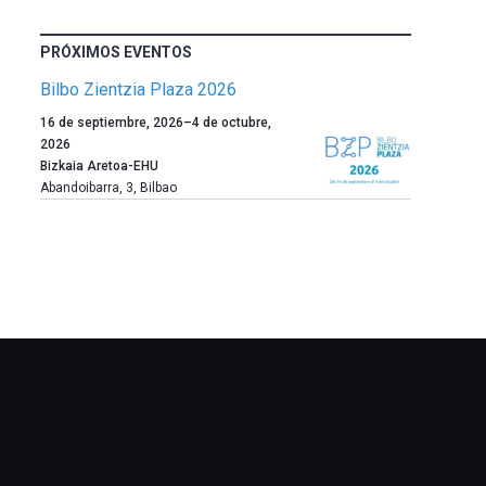
PRÓXIMOS EVENTOS
Bilbo Zientzia Plaza 2026
Un
16 de septiembre, 2026
–
4 de octubre,
año
2026
más,
Bizkaia Aretoa-EHU
Bilbao
Abandoibarra, 3
,
Bilbao
dará
la
bienvenida
al
otoño
con
la
celebración
de
la
novena
edición
de