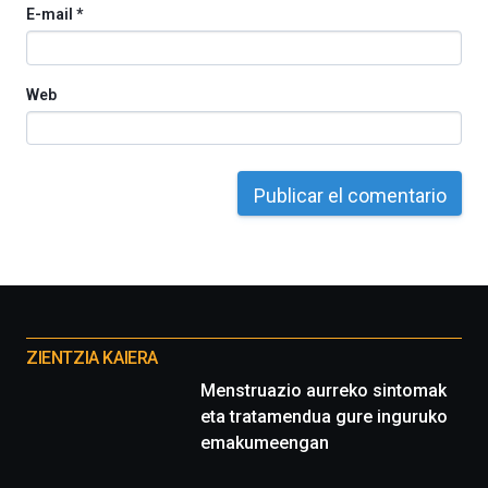
E-mail
*
del
16
de
septiembre
Web
al
4
de
octubre.
La
iniciativa,
organizada
por
la
Cátedra…
Otros
proyectos
ZIENTZIA KAIERA
Menstruazio aurreko sintomak
eta tratamendua gure inguruko
emakumeengan