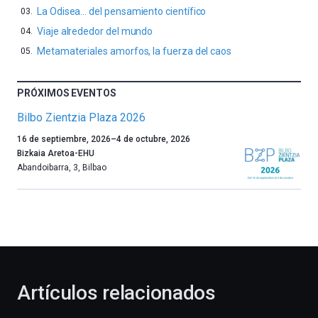
La Odisea… del pensamiento científico
Viaje alrededor del mundo
Metamateriales amorfos, la fuerza del caos
PRÓXIMOS EVENTOS
Bilbo Zientzia Plaza 2026
Un
16 de septiembre, 2026
–
4 de octubre, 2026
año
Bizkaia Aretoa-EHU
más,
Abandoibarra, 3
,
Bilbao
Bilbao
dará
la
bienvenida
al
otoño
con
la
Artículos relacionados
celebración
de