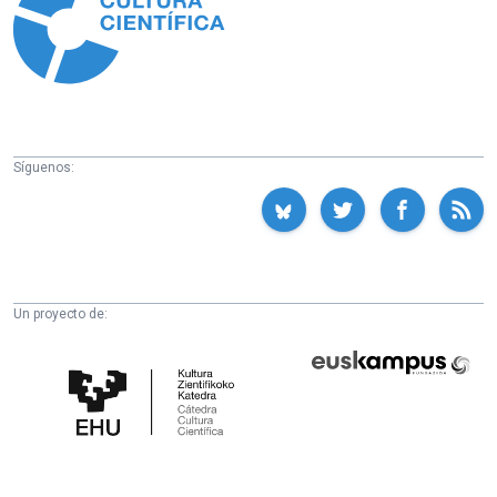
Síguenos:
Un proyecto de:
Cátedra
Euskampus
de
Fundazioa
Cultura
Científica
de
la