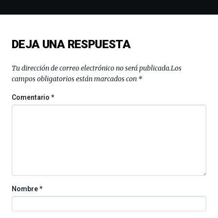
la
novena
edición
de
DEJA UNA RESPUESTA
Bilbo
Zientzia
Plaza
Tu dirección de correo electrónico no será publicada.
Los
(BZP),
campos obligatorios están marcados con
*
un
festival
Comentario
*
que
llenará
la
ciudad
de
monólogos,
exposiciones,
conferencias,
docufórums
Nombre
*
y
espectáculos
de
ciencia