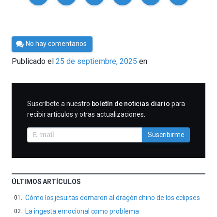
Por
No hay comentarios
César
Publicado el
25 de septiembre, 2025
en
Tomé
SUSCRIBIRME
Suscríbete a nuestro
boletín de noticias diario
para
recibir artículos y otras actualizaciones.
Suscribirme
ÚLTIMOS ARTÍCULOS
Cómo los jesuitas domaron al dragón chino de los eclipses
La ingesta emocional como problema