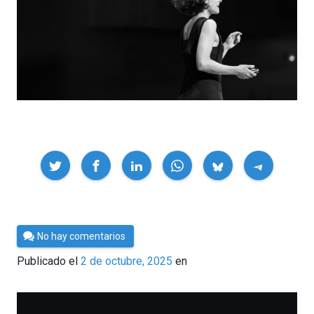
Compartir
Por
No hay comentarios
César
Publicado el
2 de octubre, 2025
en
Tomé