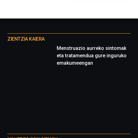
organizada
por
la
Cátedra…
Otros
proyectos
ZIENTZIA KAIERA
Menstruazio aurreko sintomak
eta tratamendua gure inguruko
emakumeengan