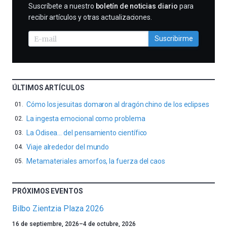
SUSCRIBIRME
Suscríbete a nuestro
boletín de noticias diario
para
recibir artículos y otras actualizaciones.
Suscribirme
ÚLTIMOS ARTÍCULOS
Cómo los jesuitas domaron al dragón chino de los eclipses
La ingesta emocional como problema
La Odisea… del pensamiento científico
Viaje alrededor del mundo
Metamateriales amorfos, la fuerza del caos
PRÓXIMOS EVENTOS
Bilbo Zientzia Plaza 2026
Un
16 de septiembre, 2026
–
4 de octubre, 2026