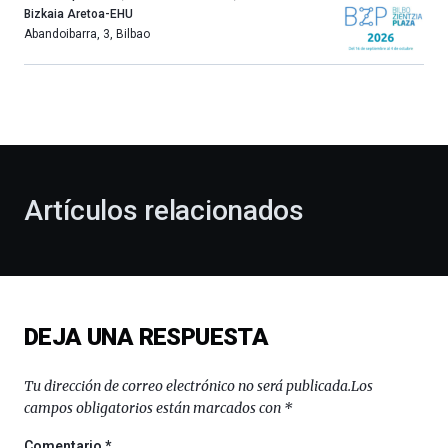
año
Bizkaia Aretoa-EHU
más,
Abandoibarra, 3
,
Bilbao
Bilbao
dará
la
bienvenida
al
otoño
con
la
Artículos relacionados
celebración
de
la
novena
edición
de
DEJA UNA RESPUESTA
Bilbo
Zientzia
Plaza
Tu dirección de correo electrónico no será publicada.
Los
(BZP),
campos obligatorios están marcados con
*
un
festival
Comentario
*