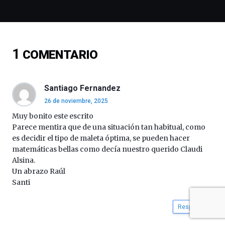
y
espectáculos
de
ciencia
del
1
COMENTARIO
16
de
septiembre
al
Santiago Fernandez
4
26 de noviembre, 2025
de
octubre.
Muy bonito este escrito
La
Parece mentira que de una situación tan habitual, como
iniciativa,
es decidir el tipo de maleta óptima, se pueden hacer
organizada
matemáticas bellas como decía nuestro querido Claudi
por
Alsina.
la
Un abrazo Raúl
Cátedra…
Santi
Responder