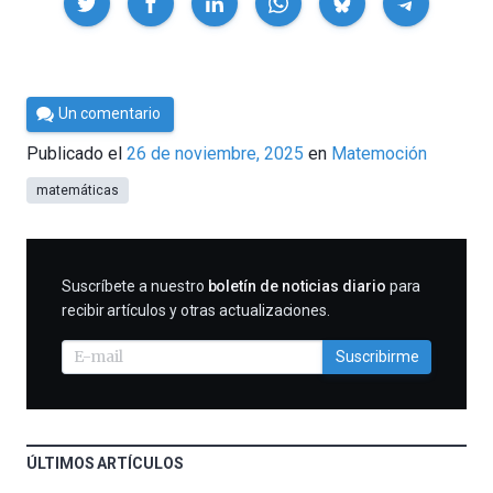
Por
Un comentario
César
Publicado el
26 de noviembre, 2025
en
Matemoción
Tomé
matemáticas
SUSCRIBIRME
Suscríbete a nuestro
boletín de noticias diario
para
recibir artículos y otras actualizaciones.
Suscribirme
ÚLTIMOS ARTÍCULOS