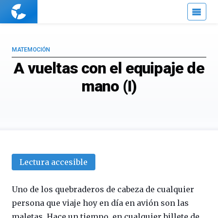
Cuaderno
de
Cultura
Científica
MATEMOCIÓN
A vueltas con el equipaje de
mano (I)
Lectura accesible
Uno de los quebraderos de cabeza de cualquier
persona que viaje hoy en día en avión son las
maletas. Hace un tiempo, en cualquier billete de