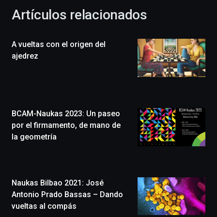
la
Artículos relacionados
celebración
de
la
A vueltas con el origen del
novena
edición
ajedrez
de
Bilbo
Zientzia
Plaza
(BZP),
BCAM-Naukas 2023: Un paseo
un
festival
por el firmamento, de mano de
que
la geometría
llenará
la
ciudad
de
monólogos,
Naukas Bilbao 2021: José
exposiciones,
Antonio Prado Bassas – Dando
conferencias,
vueltas al compás
docufórums