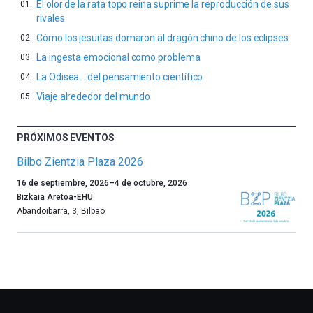
El olor de la rata topo reina suprime la reproducción de sus
rivales
Cómo los jesuitas domaron al dragón chino de los eclipses
La ingesta emocional como problema
La Odisea… del pensamiento científico
Viaje alrededor del mundo
PRÓXIMOS EVENTOS
Bilbo Zientzia Plaza 2026
Un
16 de septiembre, 2026
–
4 de octubre, 2026
año
Bizkaia Aretoa-EHU
más,
Abandoibarra, 3
,
Bilbao
Bilbao
dará
la
bienvenida
al
otoño
con