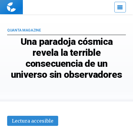
Cuaderno
de
Cultura
Científica
QUANTA MAGAZINE
Una paradoja cósmica
revela la terrible
consecuencia de un
universo sin observadores
Lectura accesible