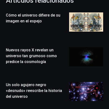
Artículos relacionados
celebración
de
la
Cómo el universo difiere de su
novena
edición
imagen en el espejo
de
Bilbo
Zientzia
Plaza
(BZP),
Nuevos rayos X revelan un
un
festival
universo tan grumoso como
que
predice la cosmología
llenará
la
ciudad
de
monólogos,
Un solo agujero negro
exposiciones,
«desnudo» reescribe la historia
conferencias,
del universo
docufórums
y
espectáculos