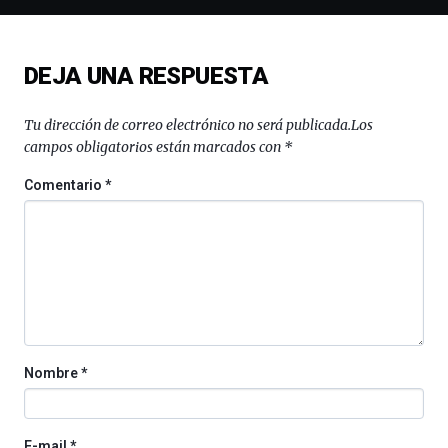
de
ciencia
del
DEJA UNA RESPUESTA
16
de
septiembre
Tu dirección de correo electrónico no será publicada.
Los
al
campos obligatorios están marcados con
*
4
de
Comentario
*
octubre.
La
iniciativa,
organizada
por
la
Cátedra…
Nombre
*
E-mail
*