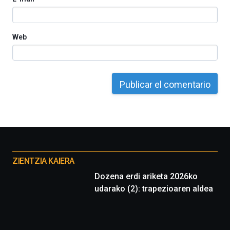
Web
Otros
proyectos
ZIENTZIA KAIERA
Dozena erdi ariketa 2026ko
udarako (2): trapezioaren aldea