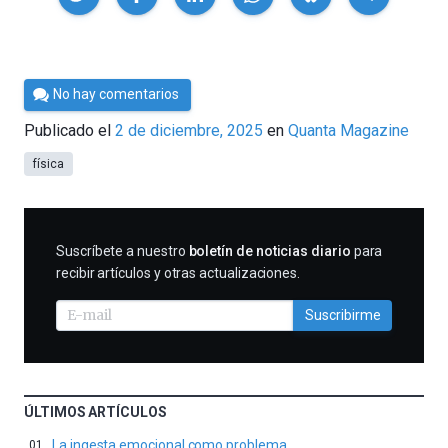
Por
No hay comentarios
César
Publicado el
2 de diciembre, 2025
en
Quanta Magazine
Tomé
física
SUSCRIBIRME
Suscríbete a nuestro
boletín de noticias diario
para
recibir artículos y otras actualizaciones.
Suscribirme
ÚLTIMOS ARTÍCULOS
La ingesta emocional como problema