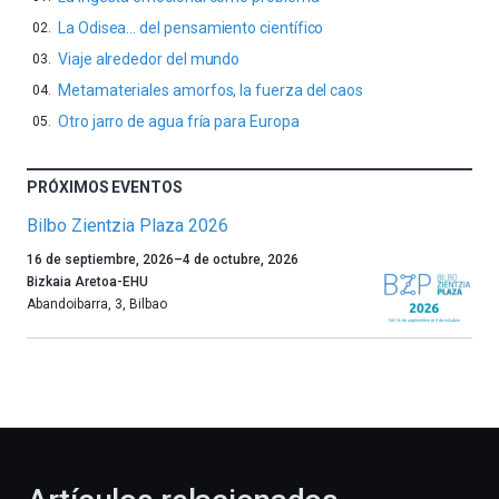
La Odisea… del pensamiento científico
Viaje alrededor del mundo
Metamateriales amorfos, la fuerza del caos
Otro jarro de agua fría para Europa
PRÓXIMOS EVENTOS
Bilbo Zientzia Plaza 2026
Un
16 de septiembre, 2026
–
4 de octubre, 2026
año
Bizkaia Aretoa-EHU
más,
Abandoibarra, 3
,
Bilbao
Bilbao
dará
la
bienvenida
al
otoño
con
la