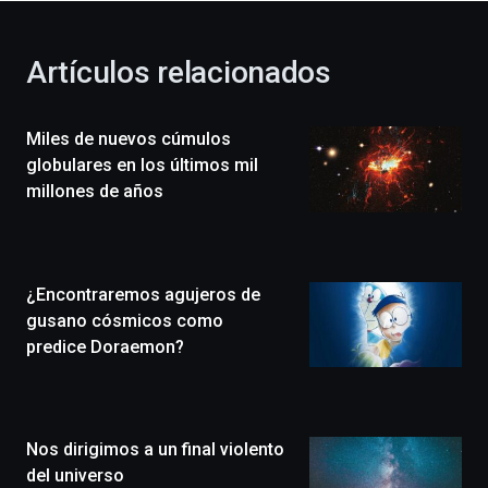
otoño
con
la
Artículos relacionados
celebración
de
la
Miles de nuevos cúmulos
novena
edición
globulares en los últimos mil
de
millones de años
Bilbo
Zientzia
Plaza
(BZP),
¿Encontraremos agujeros de
un
festival
gusano cósmicos como
que
predice Doraemon?
llenará
la
ciudad
de
monólogos,
Nos dirigimos a un final violento
exposiciones,
del universo