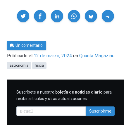
Compartir
Por
Un comentario
César
Publicado el
12 de marzo, 2024
en
Quanta Magazine
Tomé
astronomía
física
SUSCRIBIRME
Suscríbete a nuestro
boletín de noticias diario
para
recibir artículos y otras actualizaciones.
Suscribirme