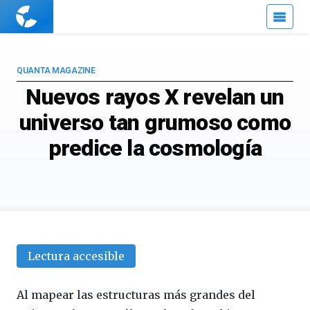
Cuaderno
de
Cultura
Científica
QUANTA MAGAZINE
Nuevos rayos X revelan un
universo tan grumoso como
predice la cosmología
Lectura accesible
Al mapear las estructuras más grandes del