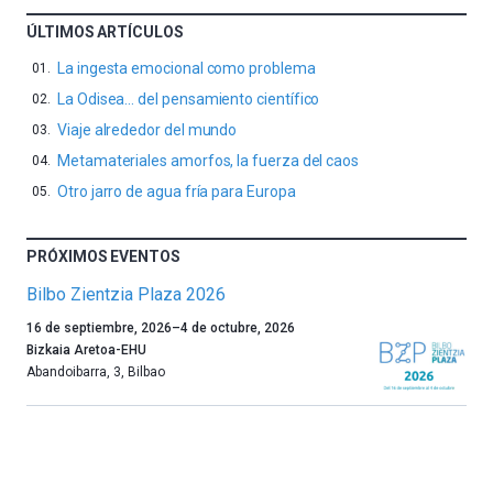
ÚLTIMOS ARTÍCULOS
La ingesta emocional como problema
La Odisea… del pensamiento científico
Viaje alrededor del mundo
Metamateriales amorfos, la fuerza del caos
Otro jarro de agua fría para Europa
PRÓXIMOS EVENTOS
Bilbo Zientzia Plaza 2026
Un
16 de septiembre, 2026
–
4 de octubre, 2026
año
Bizkaia Aretoa-EHU
más,
Abandoibarra, 3
,
Bilbao
Bilbao
dará
la
bienvenida
al