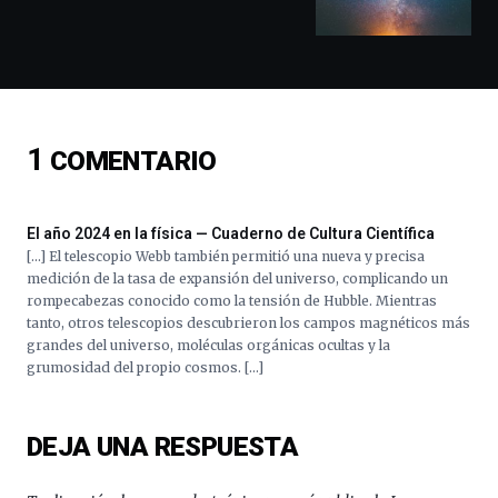
conferencias,
docufórums
y
espectáculos
de
ciencia
del
1
COMENTARIO
16
de
septiembre
al
El año 2024 en la física — Cuaderno de Cultura Científica
4
[…] El telescopio Webb también permitió una nueva y precisa
de
medición de la tasa de expansión del universo, complicando un
octubre.
rompecabezas conocido como la tensión de Hubble. Mientras
La
tanto, otros telescopios descubrieron los campos magnéticos más
iniciativa,
grandes del universo, moléculas orgánicas ocultas y la
organizada
grumosidad del propio cosmos. […]
por
la
Cátedra…
DEJA UNA RESPUESTA