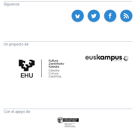
Síguenos:
Un proyecto de:
Cátedra
Euskampus
de
Fundazioa
Cultura
Científica
de
la
UPV/EHU
Con el apoyo de:
Eusko
Jaurlaritza
-