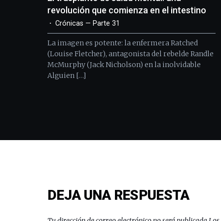
revolución que comienza en el intestino
Crónicas — Parte 31
La imagen es potente: la enfermera Ratched
(Louise Fletcher), antagonista del rebelde Randle
McMurphy (Jack Nicholson) en la inolvidable
Alguien […]
DEJA UNA RESPUESTA
Tu dirección de correo electrónico no será publicada.
Los