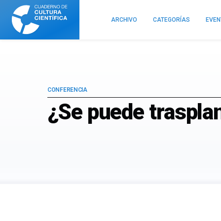
Cuaderno
de
ARCHIVO
CATEGORÍAS
EVE
Cultura
Científica
CONFERENCIA
¿Se puede traspla