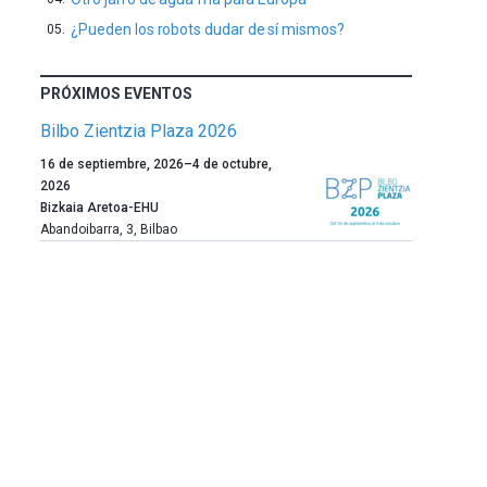
¿Pueden los robots dudar de sí mismos?
PRÓXIMOS EVENTOS
Bilbo Zientzia Plaza 2026
Un
16 de septiembre, 2026
–
4 de octubre,
año
2026
más,
Bizkaia Aretoa-EHU
Bilbao
Abandoibarra, 3
,
Bilbao
dará
la
bienvenida
al
otoño
con
la
celebración
de
la
novena