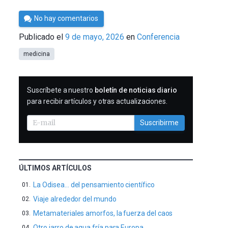
Por
No hay comentarios
César
Publicado el
9 de mayo, 2026
en
Conferencia
Tomé
medicina
SUSCRIBIRME
Suscríbete a nuestro
boletín de noticias diario
para recibir artículos y otras actualizaciones.
Suscribirme
ÚLTIMOS ARTÍCULOS
La Odisea… del pensamiento científico
Viaje alrededor del mundo
Metamateriales amorfos, la fuerza del caos
Otro jarro de agua fría para Europa